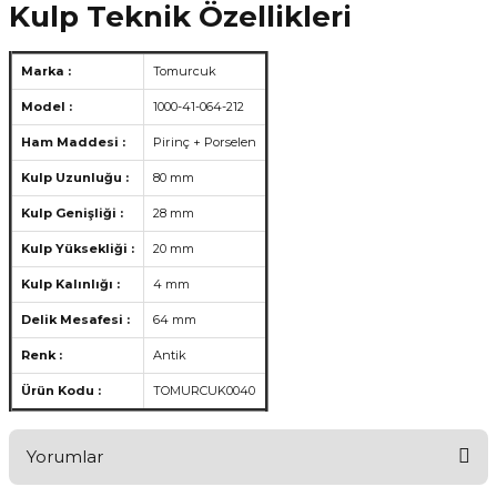
Kulp Teknik Özellikleri
Marka :
Tomurcuk
Model :
1000-41-064-212
Ham Maddesi :
Pirinç + Porselen
Kulp Uzunluğu :
80 mm
Kulp Genişliği :
28 mm
Kulp Yüksekliği :
20 mm
Kulp Kalınlığı :
4 mm
Delik Mesafesi :
64 mm
Renk :
Antik
Ürün Kodu :
TOMURCUK0040
Yorumlar