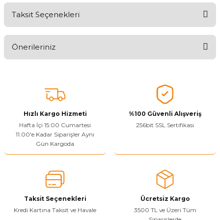
Taksit Seçenekleri
Ürünü Değerlendirerek Müşterilerimize Deneyiminizden Bahsedin
🤩
Önerileriniz
Ürünü Değerlendir
Bu ürünün fiyat bilgisi, resim, ürün açıklamalarında ve diğer
konularda yetersiz gördüğünüz noktaları öneri formunu kullanarak
tarafımıza iletebilirsiniz.
Görüş ve önerileriniz için teşekkür ederiz.
Hızlı Kargo Hizmeti
%100 Güvenli Alışveriş
Ürün resmi kalitesiz, bozuk veya görüntülenemiyor.
Hafta İçi 15:00 Cumartesi
256bit SSL Sertifikası
11.00'e Kadar Siparişler Aynı
Ürün açıklamasında eksik bilgiler bulunuyor.
Gün Kargoda
Sitenize Pek Güvenemedim
Ürün fiyatı diğer sitelerden daha pahalı.
Bu ürüne benzer farklı alternatifler olmalı.
Taksit Seçenekleri
Ücretsiz Kargo
Kredi Kartına Taksit ve Havale
3500 TL ve Üzeri Tüm
Siparişlerde