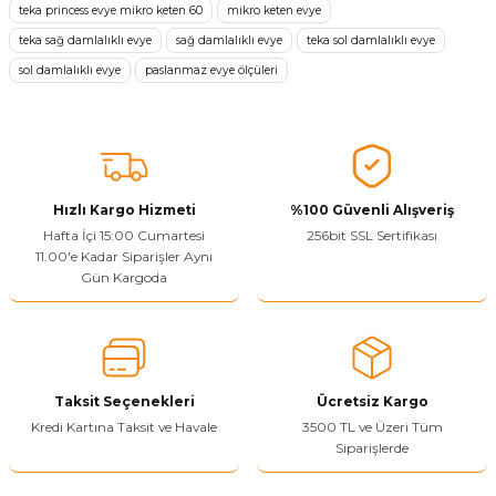
teka princess evye mikro keten 60
mikro keten evye
Ürün resmi kalitesiz, bozuk veya görüntülenemiyor.
teka sağ damlalıklı evye
sağ damlalıklı evye
teka sol damlalıklı evye
Ürün açıklamasında eksik bilgiler bulunuyor.
sol damlalıklı evye
paslanmaz evye ölçüleri
Sitenize Pek Güvenemedim
Ürün fiyatı diğer sitelerden daha pahalı.
Bu ürüne benzer farklı alternatifler olmalı.
Hızlı Kargo Hizmeti
%100 Güvenli Alışveriş
Hafta İçi 15:00 Cumartesi
256bit SSL Sertifikası
11.00'e Kadar Siparişler Aynı
Gün Kargoda
Yetkiliye Gönder
Taksit Seçenekleri
Ücretsiz Kargo
Kredi Kartına Taksit ve Havale
3500 TL ve Üzeri Tüm
Siparişlerde