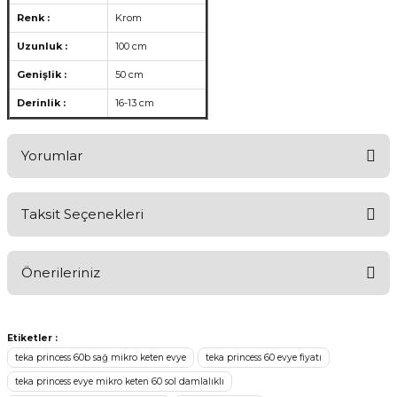
Renk :
Krom
Uzunluk :
100 cm
Genişlik :
50 cm
Derinlik :
16-13 cm
Yorumlar
Taksit Seçenekleri
Ürünü Değerlendirerek Müşterilerimize Deneyiminizden Bahsedin
🤩
Önerileriniz
Ürünü Değerlendir
Bu ürünün fiyat bilgisi, resim, ürün açıklamalarında ve diğer
konularda yetersiz gördüğünüz noktaları öneri formunu kullanarak
Etiketler :
tarafımıza iletebilirsiniz.
teka princess 60b sağ mikro keten evye
teka princess 60 evye fiyatı
Görüş ve önerileriniz için teşekkür ederiz.
teka princess evye mikro keten 60 sol damlalıklı