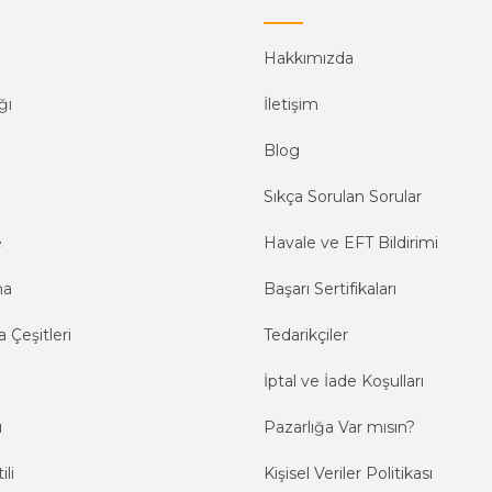
Hakkımızda
ğı
İletişim
Blog
Sıkça Sorulan Sorular
e
Havale ve EFT Bildirimi
ma
Başarı Sertifikaları
 Çeşitleri
Tedarikçiler
İptal ve İade Koşulları
ı
Pazarlığa Var mısın?
ili
Kişisel Veriler Politikası