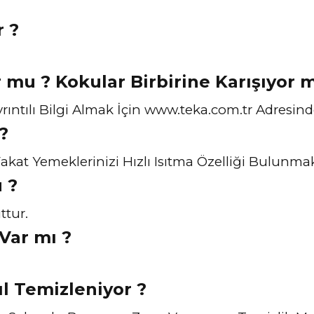
r ?
r mu ? Kokular Birbirine Karışıyor 
ntılı Bilgi Almak İçin www.teka.com.tr Adresinden
?
kat Yemeklerinizi Hızlı Isıtma Özelliği Bulunmak
 ?
ttur.
 Var mı ?
ıl Temizleniyor ?