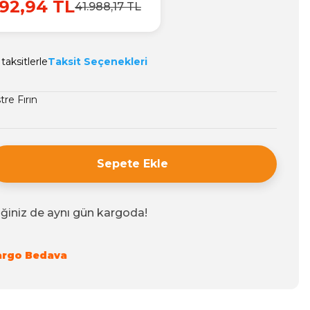
92,94 TL
41.988,17 TL
taksitlerle
Taksit Seçenekleri
re Fırın
7
Sepete Ekle
iğiniz de aynı gün kargoda!
argo Bedava