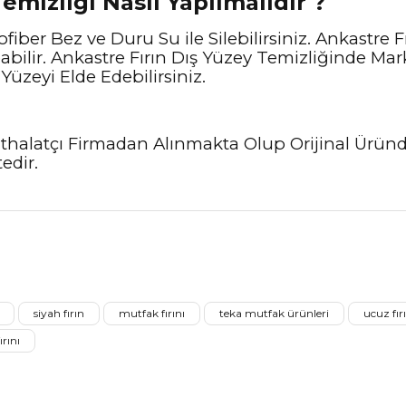
emizliği Nasıl Yapılmalıdır ?
fiber Bez ve Duru Su ile Silebilirsiniz. Ankastre 
bilir. Ankastre Fırın Dış Yüzey Temizliğinde Mar
Yüzeyi Elde Edebilirsiniz.
ve İthalatçı Firmadan Alınmakta Olup Orijinal Ürü
edir.
nularda yetersiz gördüğünüz noktaları öneri formunu kullanarak tarafımız
Ürünü Değerlendirerek Müşterilerimize Deneyiminizden Bahsedin🤩
siyah fırın
mutfak fırını
teka mutfak ürünleri
ucuz fırı
Ürünü Değerlendir
ırını