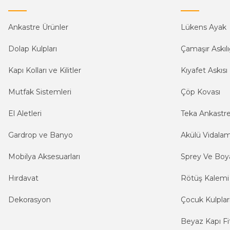
Ankastre Ürünler
Lükens Ayak
Dolap Kulpları
Çamaşır Askılı
Kapı Kolları ve Kilitler
Kıyafet Askısı
Mutfak Sistemleri
Çöp Kovası
El Aletleri
Teka Ankastr
Gardrop ve Banyo
Akülü Vidala
Mobilya Aksesuarları
Sprey Ve Boya
Hırdavat
Rötüş Kalemi
Dekorasyon
Çocuk Kulplar
Beyaz Kapı Fit