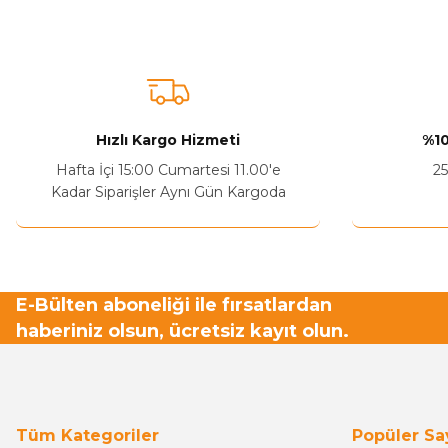
Bu ürüne benzer farklı alternatifler olmalı.
Hızlı Kargo Hizmeti
%10
Hafta İçi 15:00 Cumartesi 11.00'e
25
Kadar Siparişler Aynı Gün Kargoda
E-Bülten aboneliği ile fırsatlardan
haberiniz olsun, ücretsiz kayıt olun.
Tüm Kategoriler
Popüler Sa