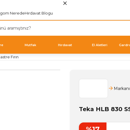
rgom Nerede
Hırdavat Blogu
re
Mutfak
Hırdavat
El Aletleri
Gardr
stre Fırın
Markanı
Teka HLB 830 SS
%17