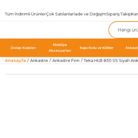
Tüm İndirimli Ürünler
Çok Satılanlar
İade ve Değişim
Sipariş Takip
Ka
Mobilya
Dolap Kulpları
Kapı Kolu ve Kilitler
Ankast
Aksesuarları
Anasayfa
Ankastre
Ankastre Fırın
Teka HLB 830 SS Siyah Anka