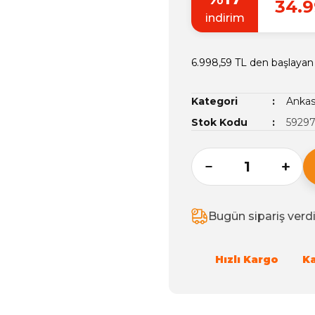
34.9
indirim
6.998,59 TL den başlayan 
Kategori
Ankast
Stok Kodu
5929
Bugün sipariş verd
Hızlı Kargo
K