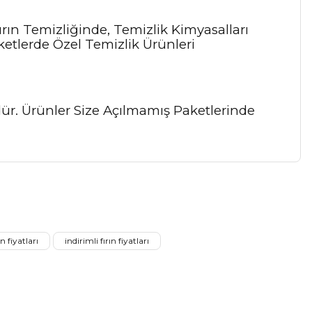
Fırın Temizliğinde, Temizlik Kimyasalları
ketlerde Özel Temizlik Ürünleri
ndür. Ürünler Size Açılmamış Paketlerinde
a iletebilirsiniz.
n fiyatları
indirimli fırın fiyatları