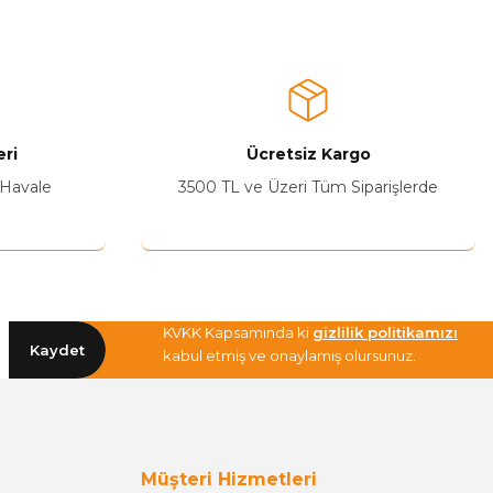
ri
Ücretsiz Kargo
 Havale
3500 TL ve Üzeri Tüm Siparişlerde
KVKK Kapsamında ki
gizlilik politikamızı
Kaydet
kabul etmiş ve onaylamış olursunuz.
Müşteri Hizmetleri