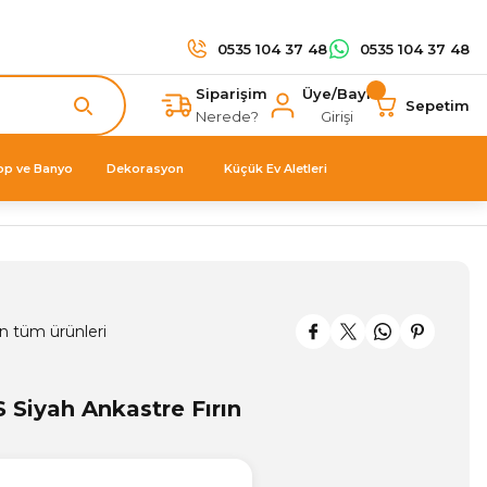
0535 104 37 48
0535 104 37 48
Siparişim
Üye/Bayi
Sepetim
Nerede?
Girişi
op ve Banyo
Dekorasyon
Küçük Ev Aletleri
n tüm ürünleri
 Siyah Ankastre Fırın