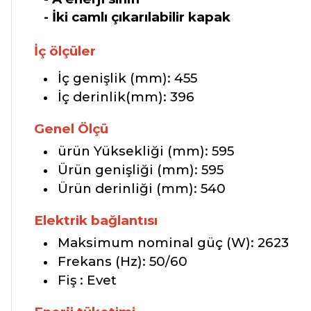
- İki camlı çıkarılabilir kapak
İç ölçüler
İç genişlik (mm):
455
İç derinlik(mm):
396
Genel Ölçü
ürün Yüksekliği (mm):
595
Ürün genişliği (mm):
595
Ürün derinliği (mm):
540
Elektrik bağlantısı
Maksimum nominal güç (W):
2623
Frekans (Hz):
50/60
Fiş :
Evet