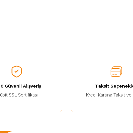
nularda yetersiz gördüğünüz noktaları öneri formunu kullanarak tarafımız
Ürünü Değerlendirerek Müşterilerimize Deneyiminizden Bahsedin🤩
Ürünü Değerlendir
0 Güvenli Alışveriş
Taksit Seçenekle
6bit SSL Sertifikası
Kredi Kartına Taksit ve