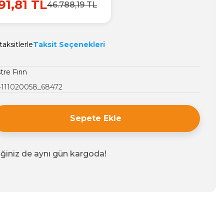
91,81 TL
46.788,19 TL
aksitlerle
Taksit Seçenekleri
re Fırın
-111020058_68472
Sepete Ekle
iğiniz de aynı gün kargoda!