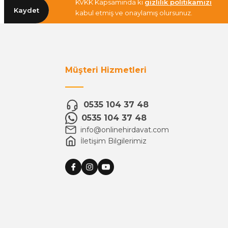
KVKK Kapsamında ki
gizlilik politikamızı
Kaydet
kabul etmiş ve onaylamış olursunuz.
Müşteri Hizmetleri
0535 104 37 48
0535 104 37 48
info@onlinehirdavat.com
İletişim Bilgilerimiz