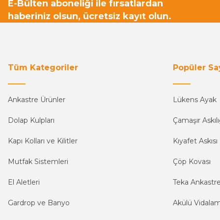
E-Bülten aboneliği ile fırsatlardan
haberiniz olsun, ücretsiz kayıt olun.
Tüm Kategoriler
Popüler Sa
Ankastre Ürünler
Lükens Ayak
Dolap Kulpları
Çamaşır Askılı
Kapı Kolları ve Kilitler
Kıyafet Askısı
Mutfak Sistemleri
Çöp Kovası
El Aletleri
Teka Ankastr
Gardrop ve Banyo
Akülü Vidala