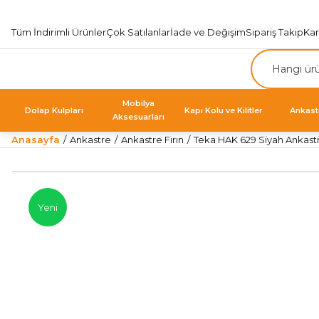
Tüm İndirimli Ürünler
Çok Satılanlar
İade ve Değişim
Sipariş Takip
Ka
Mobilya
Dolap Kulpları
Kapı Kolu ve Kilitler
Ankast
Aksesuarları
Anasayfa
Ankastre
Ankastre Fırın
Teka HAK 629 Siyah Ankastr
Yeni