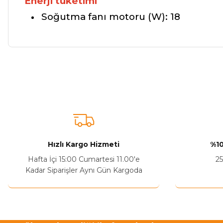
Enerji tüketimi
Soğutma fanı motoru (W):
18
Bu ürünün fiyat bilgisi, resim, ürün açıklamalarında ve diğer ko
Görüş ve önerileriniz için teşekkür ederiz.
Ürün resmi kalitesiz, bozuk veya görüntülenemiyor.
Ürün açıklamasında eksik bilgiler bulunuyor.
Sitenize Pek Güvenemedim
Hızlı Kargo Hizmeti
%10
Ürün fiyatı diğer sitelerden daha pahalı.
Hafta İçi 15:00 Cumartesi 11.00'e
25
Bu ürüne benzer farklı alternatifler olmalı.
Kadar Siparişler Aynı Gün Kargoda