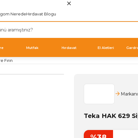
rgom Nerede
Hırdavat Blogu
re
Mutfak
Hırdavat
El Aletleri
Gardr
e Fırın
Markanı
Teka HAK 629 Si
%38