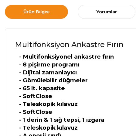
Ürün Bilgisi
Yorumlar
Multifonksiyon Ankastre Fırın
- Multifonksiyonel ankastre fırın
- 8 pişirme programı
- Dijital zamanlayıcı
- Gömülebilir düğmeler
- 65 lt. kapasite
- SoftClose
- Teleskopik kılavuz
- SoftClose
- 1 derin & 1 sığ tepsi, 1 ızgara
- Teleskopik kılavuz
- A enerji sınıfı