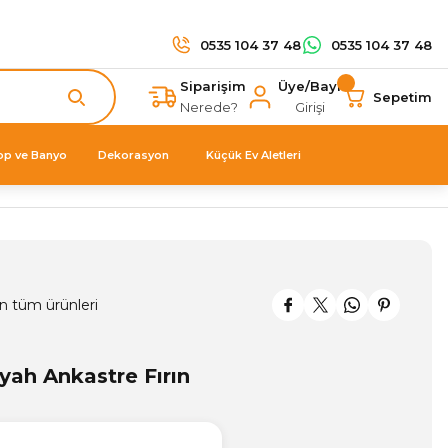
0535 104 37 48
0535 104 37 48
Siparişim
Üye/Bayi
Sepetim
Nerede?
Girişi
op ve Banyo
Dekorasyon
Küçük Ev Aletleri
n tüm ürünleri
yah Ankastre Fırın