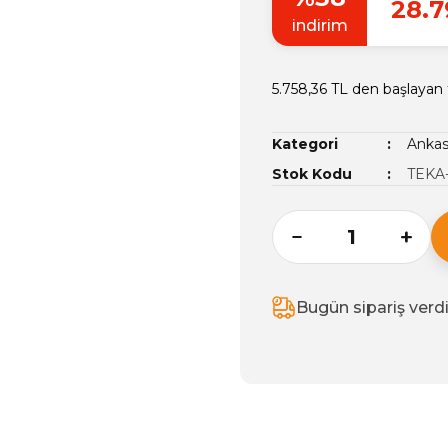
28.7
indirim
5.758,36 TL den başlayan t
Kategori
Ankast
Stok Kodu
TEKA
Bugün sipariş verd