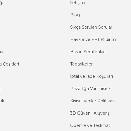
ğı
İletişim
Blog
Sıkça Sorulan Sorular
e
Havale ve EFT Bildirimi
ma
Başarı Sertifikaları
 Çeşitleri
Tedarikçiler
İptal ve İade Koşulları
ı
Pazarlığa Var mısın?
ili
Kişisel Veriler Politikası
3D Güvenli Alışveriş
Ödeme ve Teslimat