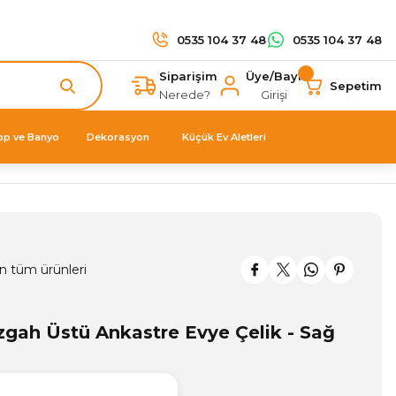
0535 104 37 48
0535 104 37 48
Siparişim
Üye/Bayi
Sepetim
Nerede?
Girişi
op ve Banyo
Dekorasyon
Küçük Ev Aletleri
n tüm ürünleri
gah Üstü Ankastre Evye Çelik - Sağ