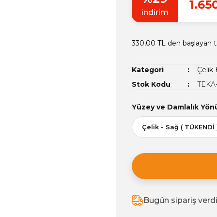
1.65
indirim
330,00 TL den başlayan ta
Kategori
Çelik
Stok Kodu
TEKA
Yüzey ve Damlalık Yön
Bugün sipariş verd