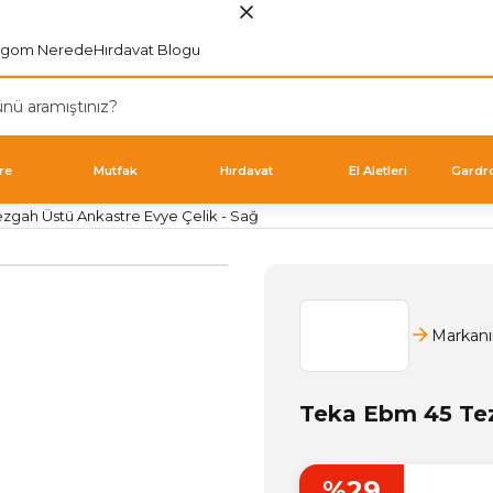
rgom Nerede
Hırdavat Blogu
re
Mutfak
Hırdavat
El Aletleri
Gardr
zgah Üstü Ankastre Evye Çelik - Sağ
Markanı
Teka Ebm 45 Tez
%29