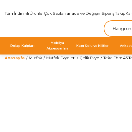
Tüm İndirimli Ürünler
Çok Satılanlar
İade ve Değişim
Sipariş Takip
Ka
Mobilya
Dolap Kulpları
Kapı Kolu ve Kilitler
Ankast
Aksesuarları
Anasayfa
Mutfak
Mutfak Evyeleri
Çelik Evye
Teka Ebm 45 Te