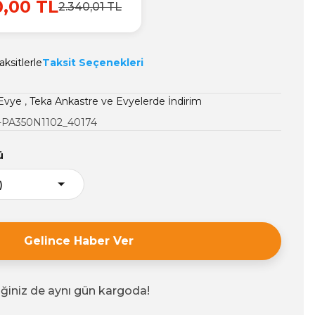
0,00 TL
2.340,01 TL
ksitlerle
Taksit Seçenekleri
 Evye
,
Teka Ankastre ve Evyelerde İndirim
-PA350N1102_40174
ü
Gelince Haber Ver
iğiniz de aynı gün kargoda!