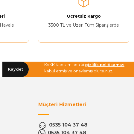
ri
Ücretsiz Kargo
 Havale
3500 TL ve Üzeri Tüm Siparişlerde
KVKK Kapsamında ki
gizlilik politikamızı
Kaydet
kabul etmiş ve onaylamış olursunuz.
Müşteri Hizmetleri
0535 104 37 48
0535 104 37 48