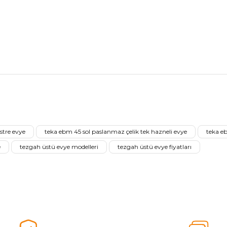
nularda yetersiz gördüğünüz noktaları öneri formunu kullanarak tarafımız
Ürünü Değerlendirerek Müşterilerimize Deneyiminizden Bahsedin🤩
stre evye
teka ebm 45 sol paslanmaz çelik tek hazneli evye
teka e
Ürünü Değerlendir
e
tezgah üstü evye modelleri
tezgah üstü evye fiyatları