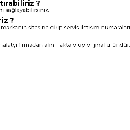
ırabiliriz ?
nı sağlayabilirsiniz.
riz ?
z markanın sitesine girip servis iletişim numaraları
 ithalatçı firmadan alınmakta olup orijinal üründü