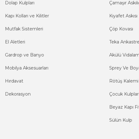
Dolap Kulpları
Çamaşır Askılı
Kapı Kolları ve Kilitler
Kıyafet Askısı
Mutfak Sistemleri
Çöp Kovası
El Aletleri
Teka Ankastr
Gardrop ve Banyo
Akülü Vidala
Mobilya Aksesuarları
Sprey Ve Boya
Hırdavat
Rötüş Kalemi
Dekorasyon
Çocuk Kulplar
Beyaz Kapı Fit
Sülün Kulp