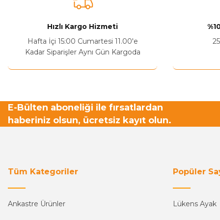
Hızlı Kargo Hizmeti
%10
Hafta İçi 15:00 Cumartesi 11.00'e
25
Kadar Siparişler Aynı Gün Kargoda
E-Bülten aboneliği ile fırsatlardan
haberiniz olsun, ücretsiz kayıt olun.
Tüm Kategoriler
Popüler Sa
Ankastre Ürünler
Lükens Ayak