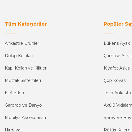
Tüm Kategoriler
Popüler Sa
Ankastre Ürünler
Lükens Ayak
Dolap Kulpları
Çamaşır Askılı
Kapı Kolları ve Kilitler
Kıyafet Askısı
Mutfak Sistemleri
Çöp Kovası
El Aletleri
Teka Ankastr
Gardrop ve Banyo
Akülü Vidala
Mobilya Aksesuarları
Sprey Ve Boya
Hırdavat
Rötüş Kalemi