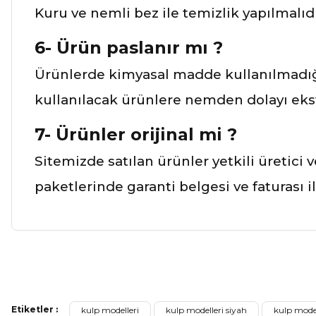
Kuru ve nemli bez ile temizlik yapılmalıdı
6- Ürün paslanır mı ?
Ürünlerde kimyasal madde kullanılmadığı
kullanılacak ürünlere nemden dolayı ekst
7- Ürünler orijinal mi ?
Sitemizde satılan ürünler yetkili üretici 
paketlerinde garanti belgesi ve faturası 
Bu ürünün fiyat bilgisi, resim, ürün açıklamalarında ve diğer ko
Görüş ve önerileriniz için teşekkür ederiz.
Etiketler :
kulp modelleri
kulp modelleri siyah
kulp model
Ürün resmi kalitesiz, bozuk veya görüntülenemiyor.