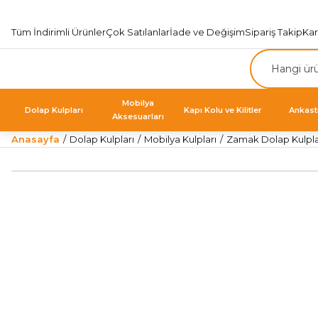
Tüm İndirimli Ürünler
Çok Satılanlar
İade ve Değişim
Sipariş Takip
Ka
Mobilya
Dolap Kulpları
Kapı Kolu ve Kilitler
Ankast
Aksesuarları
Anasayfa
Dolap Kulpları
Mobilya Kulpları
Zamak Dolap Kulpla