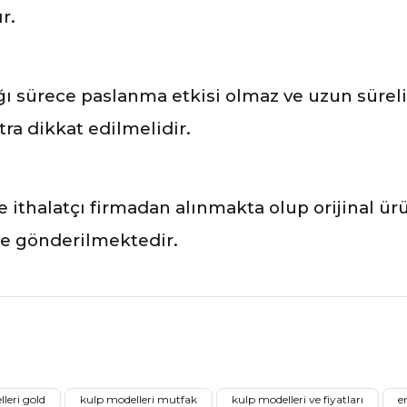
r.
 sürece paslanma etkisi olmaz ve uzun süreli 
ra dikkat edilmelidir.
ve ithalatçı firmadan alınmakta olup orijinal ü
ile gönderilmektedir.
nularda yetersiz gördüğünüz noktaları öneri formunu kullanarak tarafımız
Ürünü Değerlendirerek Müşterilerimize Deneyiminizden Bahsedin🤩
leri gold
kulp modelleri mutfak
kulp modelleri ve fiyatları
e