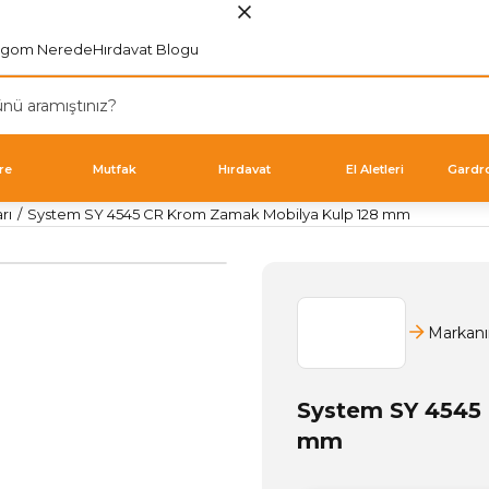
rgom Nerede
Hırdavat Blogu
re
Mutfak
Hırdavat
El Aletleri
Gardr
rı
System SY 4545 CR Krom Zamak Mobilya Kulp 128 mm
Markanı
System SY 4545
mm