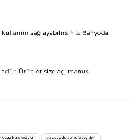
kullanım sağlayabilirsiniz. Banyoda
ründür. Ürünler size açılmamış
a iletebilirsiniz.
n ucuz kulp çeşitleri
en ucuz dolap kulp çeşitleri