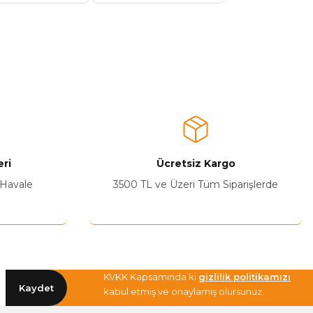
ri
Ücretsiz Kargo
 Havale
3500 TL ve Üzeri Tüm Siparişlerde
KVKK Kapsamında ki
gizlilik politikamızı
Kaydet
kabul etmiş ve onaylamış olursunuz.