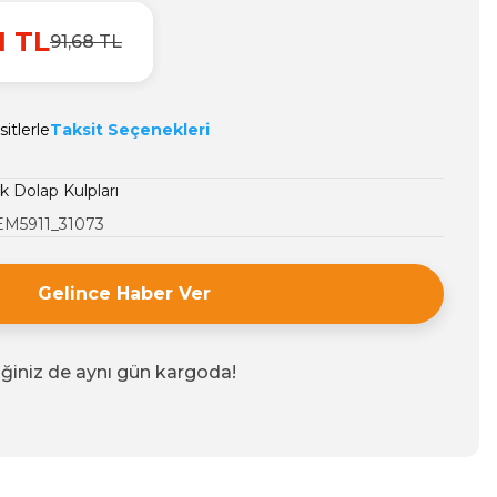
1 TL
91,68 TL
itlerle
Taksit Seçenekleri
 Dolap Kulpları
EM5911_31073
Gelince Haber Ver
iğiniz de aynı gün kargoda!