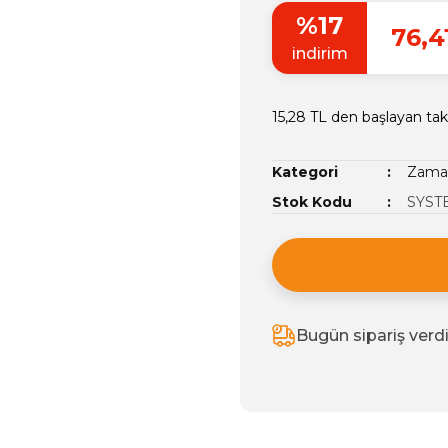
%17
76,4
indirim
15,28 TL den başlayan taks
Kategori
Zamak
Stok Kodu
SYST
Bugün sipariş verd