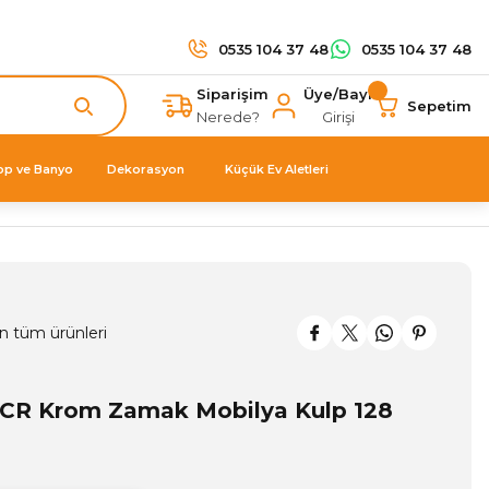
0535 104 37 48
0535 104 37 48
Siparişim
Üye/Bayi
Sepetim
Nerede?
Girişi
op ve Banyo
Dekorasyon
Küçük Ev Aletleri
n tüm ürünleri
 CR Krom Zamak Mobilya Kulp 128