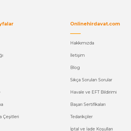
yfalar
Onlinehirdavat.com
Hakkımızda
ğı
İletişim
Blog
Sıkça Sorulan Sorular
e
Havale ve EFT Bildirimi
ma
Başarı Sertifikaları
 Çeşitleri
Tedarikçiler
İptal ve İade Koşulları