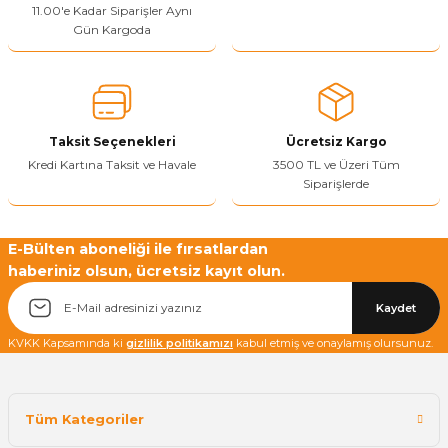
11.00'e Kadar Siparişler Aynı
Ürün açıklamasında eksik bilgiler bulunuyor.
Gün Kargoda
Sitenize Pek Güvenemedim
Ürün fiyatı diğer sitelerden daha pahalı.
Bu ürüne benzer farklı alternatifler olmalı.
Taksit Seçenekleri
Ücretsiz Kargo
Kredi Kartına Taksit ve Havale
3500 TL ve Üzeri Tüm
Siparişlerde
Yetkiliye Gönder
E-Bülten aboneliği ile fırsatlardan
haberiniz olsun, ücretsiz kayıt olun.
Kaydet
KVKK Kapsamında ki
gizlilik politikamızı
kabul etmiş ve onaylamış olursunuz.
Tüm Kategoriler