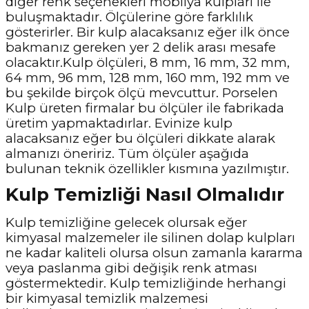
diğer renk seçenekleri mobilya kulpları ile
buluşmaktadır. Ölçülerine göre farklılık
gösterirler. Bir kulp alacaksanız eğer ilk önce
bakmanız gereken yer 2 delik arası mesafe
olacaktır.Kulp ölçüleri, 8 mm, 16 mm, 32 mm,
64 mm, 96 mm, 128 mm, 160 mm, 192 mm ve
bu şekilde birçok ölçü mevcuttur. Porselen
Kulp üreten firmalar bu ölçüler ile fabrikada
üretim yapmaktadırlar. Evinize kulp
alacaksanız eğer bu ölçüleri dikkate alarak
almanızı öneririz. Tüm ölçüler aşağıda
bulunan teknik özellikler kısmına yazılmıştır.
Kulp Temizliği Nasıl Olmalıdır
Kulp temizliğine gelecek olursak eğer
kimyasal malzemeler ile silinen dolap kulpları
ne kadar kaliteli olursa olsun zamanla kararma
veya paslanma gibi değişik renk atması
göstermektedir. Kulp temizliğinde herhangi
bir kimyasal temizlik malzemesi