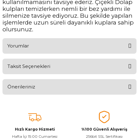
kullanılmamasını tavsiye ederiz. Çiçekli Dolap
kulpları temizlerken nemli bir bez yardımı ile
silmenize tavsiye ediyoruz. Bu şekilde yapılan
işlemlerde uzun süreli dayanıklı kuplara sahip
olursunuz.
Yorumlar
Taksit Seçenekleri
Ürünü Değerlendirerek Müşterilerimize Deneyiminizden Bahsedin
🤩
Önerileriniz
Ürünü Değerlendir
Bu ürünün fiyat bilgisi, resim, ürün açıklamalarında ve diğer
konularda yetersiz gördüğünüz noktaları öneri formunu kullanarak
tarafımıza iletebilirsiniz.
Görüş ve önerileriniz için teşekkür ederiz.
Hızlı Kargo Hizmeti
%100 Güvenli Alışveriş
Ürün resmi kalitesiz, bozuk veya görüntülenemiyor.
Hafta İçi 15:00 Cumartesi
256bit SSL Sertifikası