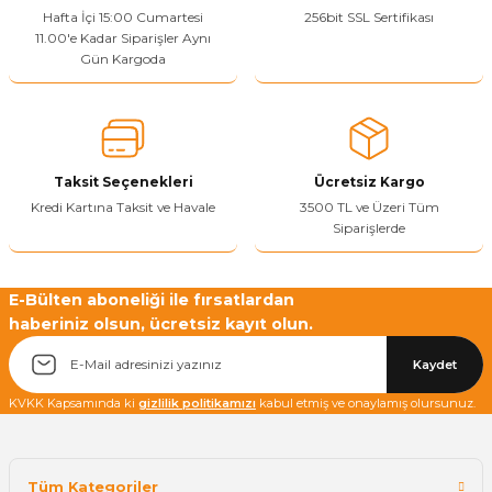
Ürün resmi kalitesiz, bozuk veya görüntülenemiyor.
Hafta İçi 15:00 Cumartesi
256bit SSL Sertifikası
11.00'e Kadar Siparişler Aynı
Ürün açıklamasında eksik bilgiler bulunuyor.
Gün Kargoda
Sitenize Pek Güvenemedim
Ürün fiyatı diğer sitelerden daha pahalı.
Bu ürüne benzer farklı alternatifler olmalı.
Taksit Seçenekleri
Ücretsiz Kargo
Kredi Kartına Taksit ve Havale
3500 TL ve Üzeri Tüm
Siparişlerde
Yetkiliye Gönder
E-Bülten aboneliği ile fırsatlardan
haberiniz olsun, ücretsiz kayıt olun.
Kaydet
KVKK Kapsamında ki
gizlilik politikamızı
kabul etmiş ve onaylamış olursunuz.
Tüm Kategoriler