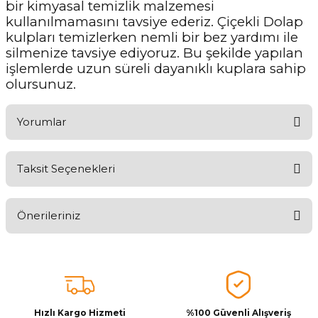
bir kimyasal temizlik malzemesi
kullanılmamasını tavsiye ederiz. Çiçekli Dolap
kulpları temizlerken nemli bir bez yardımı ile
silmenize tavsiye ediyoruz. Bu şekilde yapılan
işlemlerde uzun süreli dayanıklı kuplara sahip
olursunuz.
Yorumlar
Taksit Seçenekleri
Ürünü Değerlendirerek Müşterilerimize Deneyiminizden Bahsedin
🤩
Önerileriniz
Ürünü Değerlendir
Bu ürünün fiyat bilgisi, resim, ürün açıklamalarında ve diğer
konularda yetersiz gördüğünüz noktaları öneri formunu kullanarak
tarafımıza iletebilirsiniz.
Görüş ve önerileriniz için teşekkür ederiz.
Hızlı Kargo Hizmeti
%100 Güvenli Alışveriş