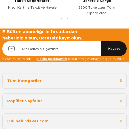
Taksit Seçenekleri
Ücretsiz Kargo
Kredi Kartına Taksit ve Havale
3500 TL ve Üzeri Tüm
Siparişlerde
Yetkiliye Gönder
E-Bülten aboneliği ile fırsatlardan
haberiniz olsun, ücretsiz kayıt olun.
Kaydet
KVKK Kapsamında ki
gizlilik politikamızı
kabul etmiş ve onaylamış olursunuz.
Tüm Kategoriler
Popüler Sayfalar
Onlinehirdavat.com