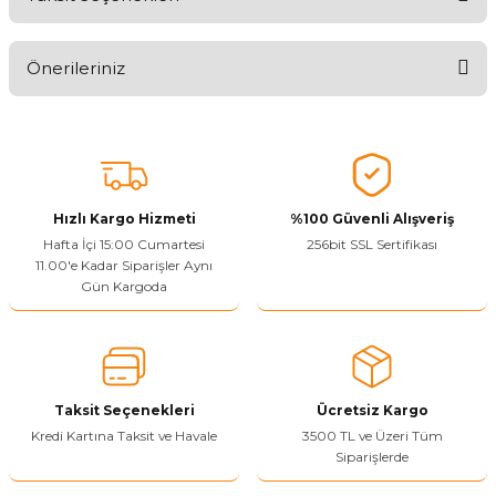
Ürünü Değerlendirerek Müşterilerimize Deneyiminizden Bahsedin
🤩
Önerileriniz
Ürünü Değerlendir
Bu ürünün fiyat bilgisi, resim, ürün açıklamalarında ve diğer
konularda yetersiz gördüğünüz noktaları öneri formunu kullanarak
tarafımıza iletebilirsiniz.
Görüş ve önerileriniz için teşekkür ederiz.
Hızlı Kargo Hizmeti
%100 Güvenli Alışveriş
Ürün resmi kalitesiz, bozuk veya görüntülenemiyor.
Hafta İçi 15:00 Cumartesi
256bit SSL Sertifikası
11.00'e Kadar Siparişler Aynı
Ürün açıklamasında eksik bilgiler bulunuyor.
Gün Kargoda
Sitenize Pek Güvenemedim
Ürün fiyatı diğer sitelerden daha pahalı.
Bu ürüne benzer farklı alternatifler olmalı.
Taksit Seçenekleri
Ücretsiz Kargo
Kredi Kartına Taksit ve Havale
3500 TL ve Üzeri Tüm
Siparişlerde