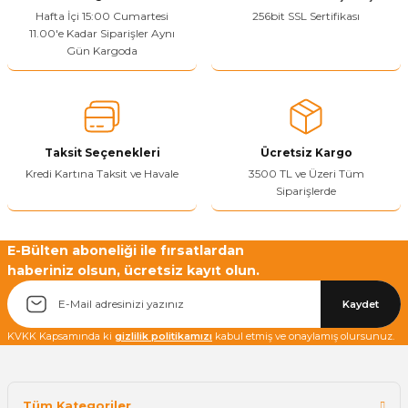
Ürün resmi kalitesiz, bozuk veya görüntülenemiyor.
Hafta İçi 15:00 Cumartesi
256bit SSL Sertifikası
11.00'e Kadar Siparişler Aynı
Ürün açıklamasında eksik bilgiler bulunuyor.
Gün Kargoda
Sitenize Pek Güvenemedim
Ürün fiyatı diğer sitelerden daha pahalı.
Bu ürüne benzer farklı alternatifler olmalı.
Taksit Seçenekleri
Ücretsiz Kargo
Kredi Kartına Taksit ve Havale
3500 TL ve Üzeri Tüm
Siparişlerde
Yetkiliye Gönder
E-Bülten aboneliği ile fırsatlardan
haberiniz olsun, ücretsiz kayıt olun.
Kaydet
KVKK Kapsamında ki
gizlilik politikamızı
kabul etmiş ve onaylamış olursunuz.
Tüm Kategoriler