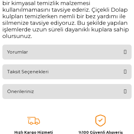
bir kimyasal temizlik malzemesi
kullanılmamasını tavsiye ederiz. Çiçekli Dolap
kulpları temizlerken nemli bir bez yardımı ile
silmenize tavsiye ediyoruz. Bu şekilde yapılan
işlemlerde uzun süreli dayanıklı kuplara sahip
olursunuz.
Yorumlar
Taksit Seçenekleri
Ürünü Değerlendirerek Müşterilerimize Deneyiminizden Bahsedin
🤩
Önerileriniz
Ürünü Değerlendir
Bu ürünün fiyat bilgisi, resim, ürün açıklamalarında ve diğer
konularda yetersiz gördüğünüz noktaları öneri formunu kullanarak
tarafımıza iletebilirsiniz.
Görüş ve önerileriniz için teşekkür ederiz.
Hızlı Kargo Hizmeti
%100 Güvenli Alışveriş