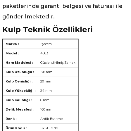
paketlerinde garanti belgesi ve faturası ile
gönderilmektedir.
Kulp Teknik Özellikleri
Marka :
System
Model :
4583
Ham Maddesi :
Güçlendirilmiş Zamak
Kulp Uzunluğu :
178 mm
Kulp Genişliği :
20 mm
Kulp Yüksekliği :
24 mm
Kulp Kalınlığı :
6 mm
Delik Mesafesi :
160 mm
Renk :
Antik Eskitme
Ürün Kodu :
SYSTEM3011