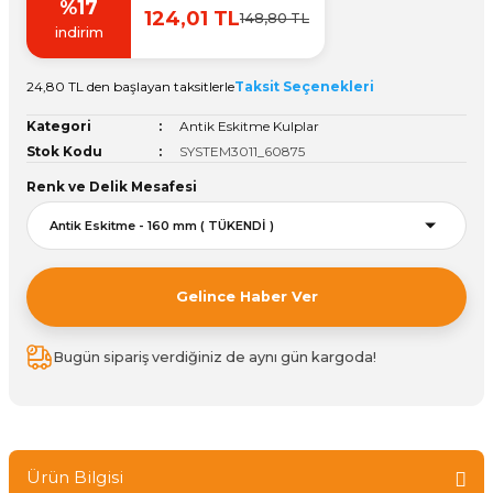
%17
124,01 TL
148,80 TL
Vitrin Ara Ayakları
Askı Boruları ve Flanşları
Cam Kilidi
Piton Askı
Tutkal Çeşitleri
Fırça ve Spatula
Sıcak Hava Tabancası
Sabunluk
Pantolonluk
indirim
Ayak Tablaları
Ara Ayak ve Aparatları
Sandık Kilitleri
Streç
El Rendesi
Şampuanlık
24,80 TL den başlayan taksitlerle
Taksit Seçenekleri
Kategori
Antik Eskitme Kulplar
aları
Papuç Çeşitleri
Elektronik Kilitler
Vida, Dübel ve Çivi
Silikon Tabancaları
Tuvalet Fırçalığı
Stok Kodu
SYSTEM3011_60875
Renk ve Delik Mesafesi
Zımba Teli
Tuvalet Kağıtlılığı
Zımpara Çeşitleri
Gelince Haber Ver
Bugün sipariş verdiğiniz de aynı gün kargoda!
Ürün Bilgisi