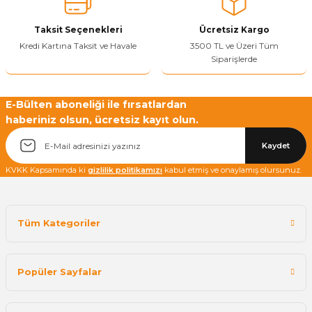
Bu ürüne benzer farklı alternatifler olmalı.
Taksit Seçenekleri
Ücretsiz Kargo
Kredi Kartına Taksit ve Havale
3500 TL ve Üzeri Tüm
Siparişlerde
Yetkiliye Gönder
E-Bülten aboneliği ile fırsatlardan
haberiniz olsun, ücretsiz kayıt olun.
Kaydet
KVKK Kapsamında ki
gizlilik politikamızı
kabul etmiş ve onaylamış olursunuz.
Tüm Kategoriler
Popüler Sayfalar