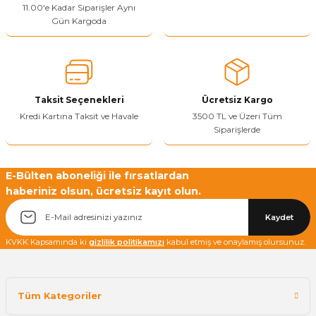
11.00'e Kadar Siparişler Aynı
Ürün açıklamasında eksik bilgiler bulunuyor.
Gün Kargoda
Sitenize Pek Güvenemedim
Ürün fiyatı diğer sitelerden daha pahalı.
Bu ürüne benzer farklı alternatifler olmalı.
Taksit Seçenekleri
Ücretsiz Kargo
Kredi Kartına Taksit ve Havale
3500 TL ve Üzeri Tüm
Siparişlerde
Yetkiliye Gönder
E-Bülten aboneliği ile fırsatlardan
haberiniz olsun, ücretsiz kayıt olun.
Kaydet
KVKK Kapsamında ki
gizlilik politikamızı
kabul etmiş ve onaylamış olursunuz.
Tüm Kategoriler