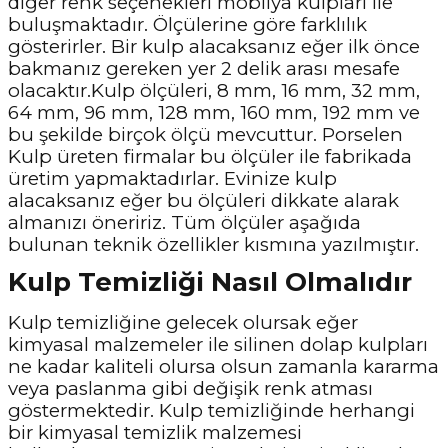
diğer renk seçenekleri mobilya kulpları ile
buluşmaktadır. Ölçülerine göre farklılık
gösterirler. Bir kulp alacaksanız eğer ilk önce
bakmanız gereken yer 2 delik arası mesafe
olacaktır.Kulp ölçüleri, 8 mm, 16 mm, 32 mm,
64 mm, 96 mm, 128 mm, 160 mm, 192 mm ve
bu şekilde birçok ölçü mevcuttur. Porselen
Kulp üreten firmalar bu ölçüler ile fabrikada
üretim yapmaktadırlar. Evinize kulp
alacaksanız eğer bu ölçüleri dikkate alarak
almanızı öneririz. Tüm ölçüler aşağıda
bulunan teknik özellikler kısmına yazılmıştır.
Kulp Temizliği Nasıl Olmalıdır
Kulp temizliğine gelecek olursak eğer
kimyasal malzemeler ile silinen dolap kulpları
ne kadar kaliteli olursa olsun zamanla kararma
veya paslanma gibi değişik renk atması
göstermektedir. Kulp temizliğinde herhangi
bir kimyasal temizlik malzemesi