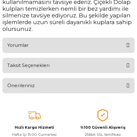
kullanılmamasını tavsiye ederiz. Çiçekli Dolap
kulpları temizlerken nemli bir bez yardımı ile
silmenize tavsiye ediyoruz. Bu şekilde yapılan
işlemlerde uzun süreli dayanıklı kuplara sahip
olursunuz.
Yorumlar
Taksit Seçenekleri
Ürünü Değerlendirerek Müşterilerimize Deneyiminizden Bahsedin
🤩
Önerileriniz
Ürünü Değerlendir
Bu ürünün fiyat bilgisi, resim, ürün açıklamalarında ve diğer
konularda yetersiz gördüğünüz noktaları öneri formunu kullanarak
tarafımıza iletebilirsiniz.
Görüş ve önerileriniz için teşekkür ederiz.
Hızlı Kargo Hizmeti
%100 Güvenli Alışveriş
Ürün resmi kalitesiz, bozuk veya görüntülenemiyor.
Hafta İçi 15:00 Cumartesi
256bit SSL Sertifikası