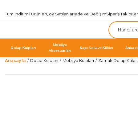
Tüm İndirimli Ürünler
Çok Satılanlar
İade ve Değişim
Sipariş Takip
Ka
Mobilya
Dolap Kulpları
Kapı Kolu ve Kilitler
Ankast
Aksesuarları
Anasayfa
Dolap Kulpları
Mobilya Kulpları
Zamak Dolap Kulpla