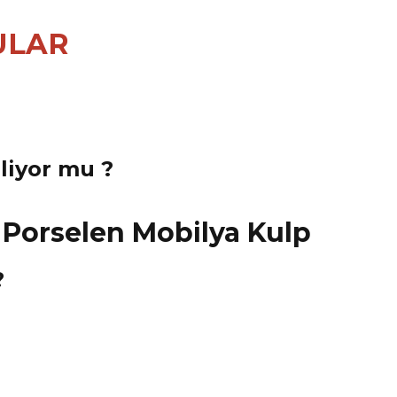
ULAR
eliyor mu ?
?