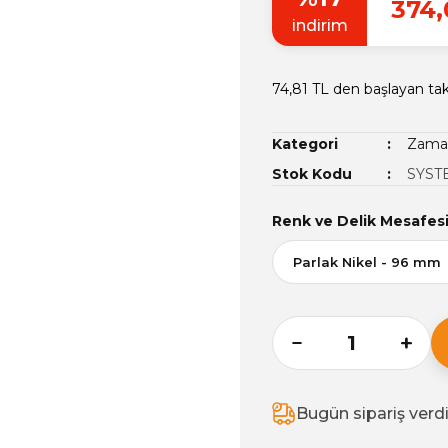
374,
indirim
74,81 TL den başlayan taks
Kategori
Zamak
Stok Kodu
SYST
Renk ve Delik Mesafes
Bugün sipariş verd