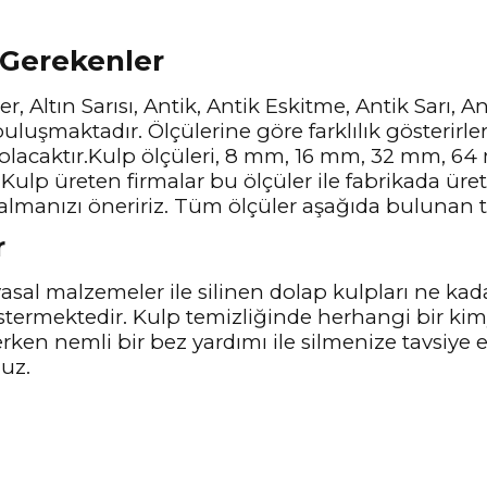
 Gerekenler
r, Altın Sarısı, Antik, Antik Eskitme, Antik Sarı, 
uluşmaktadır. Ölçülerine göre farklılık gösterirle
 olacaktır.Kulp ölçüleri, 8 mm, 16 mm, 32 mm, 
Kulp üreten firmalar bu ölçüler ile fabrikada üre
almanızı öneririz. Tüm ölçüler aşağıda bulunan te
r
sal malzemeler ile silinen dolap kulpları ne kad
stermektedir. Kulp temizliğinde herhangi bir ki
lerken nemli bir bez yardımı ile silmenize tavsiye
nuz.