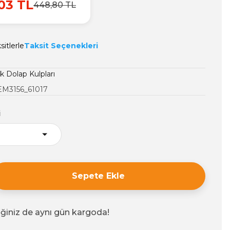
03 TL
448,80 TL
itlerle
Taksit Seçenekleri
 Dolap Kulpları
EM3156_61017
i
Sepete Ekle
iğiniz de aynı gün kargoda!