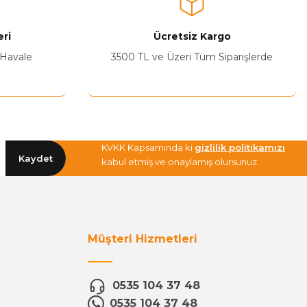
ri
Ücretsiz Kargo
 Havale
3500 TL ve Üzeri Tüm Siparişlerde
KVKK Kapsamında ki
gizlilik politikamızı
Kaydet
kabul etmiş ve onaylamış olursunuz.
Müşteri Hizmetleri
0535 104 37 48
0535 104 37 48