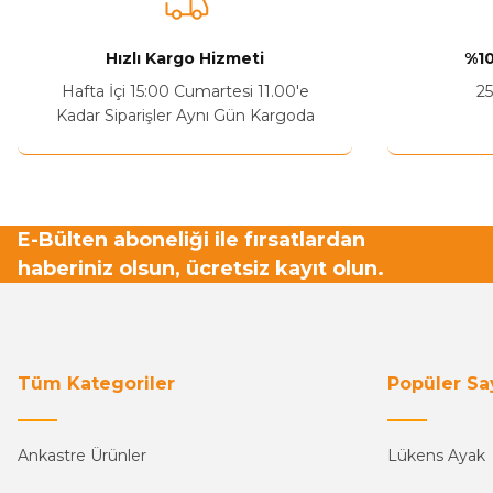
Ürün açıklamasında eksik bilgiler bulunuyor.
Sitenize Pek Güvenemedim
Hızlı Kargo Hizmeti
%10
Ürün fiyatı diğer sitelerden daha pahalı.
Hafta İçi 15:00 Cumartesi 11.00'e
25
Bu ürüne benzer farklı alternatifler olmalı.
Kadar Siparişler Aynı Gün Kargoda
E-Bülten aboneliği ile fırsatlardan
haberiniz olsun, ücretsiz kayıt olun.
Tüm Kategoriler
Popüler Sa
Ankastre Ürünler
Lükens Ayak