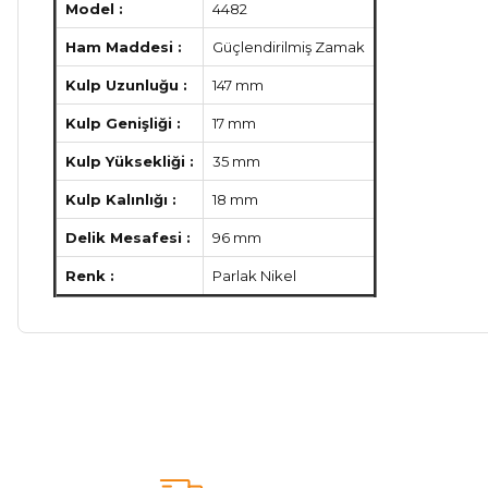
Model :
4482
Ham Maddesi :
Güçlendirilmiş Zamak
Kulp Uzunluğu :
147 mm
Kulp Genişliği :
17 mm
Kulp Yüksekliği :
35 mm
Kulp Kalınlığı :
18 mm
Delik Mesafesi :
96 mm
Renk :
Parlak Nikel
Bu ürünün fiyat bilgisi, resim, ürün açıklamalarında ve diğer ko
Görüş ve önerileriniz için teşekkür ederiz.
Ürün resmi kalitesiz, bozuk veya görüntülenemiyor.