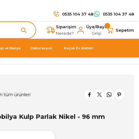
0535 104 37 48
0535 104 37 48
Siparişim
Üye/Bayi
Sepetim
Nerede?
Girişi
op ve Banyo
Dekorasyon
Küçük Ev Aletleri
n tüm ürünleri
ilya Kulp Parlak Nikel - 96 mm