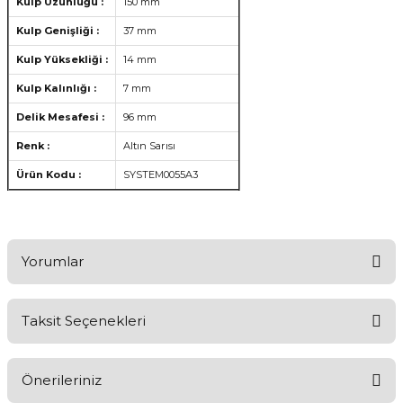
Kulp Uzunluğu :
150 mm
Kulp Genişliği :
37 mm
Kulp Yüksekliği :
14 mm
Kulp Kalınlığı :
7 mm
Delik Mesafesi :
96 mm
Renk :
Altın Sarısı
Ürün Kodu :
SYSTEM0055A3
Yorumlar
Taksit Seçenekleri
Ürünü Değerlendirerek Müşterilerimize Deneyiminizden Bahsedin
🤩
Önerileriniz