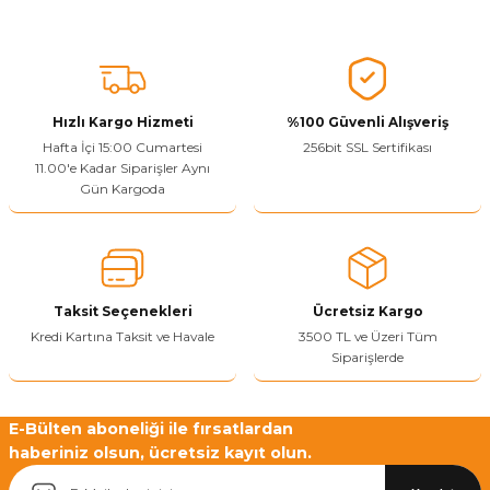
Ürünü Değerlendir
Bu ürünün fiyat bilgisi, resim, ürün açıklamalarında ve diğer
konularda yetersiz gördüğünüz noktaları öneri formunu kullanarak
tarafımıza iletebilirsiniz.
Görüş ve önerileriniz için teşekkür ederiz.
Hızlı Kargo Hizmeti
%100 Güvenli Alışveriş
Ürün resmi kalitesiz, bozuk veya görüntülenemiyor.
Hafta İçi 15:00 Cumartesi
256bit SSL Sertifikası
11.00'e Kadar Siparişler Aynı
Ürün açıklamasında eksik bilgiler bulunuyor.
Gün Kargoda
Sitenize Pek Güvenemedim
Ürün fiyatı diğer sitelerden daha pahalı.
Bu ürüne benzer farklı alternatifler olmalı.
Taksit Seçenekleri
Ücretsiz Kargo
Kredi Kartına Taksit ve Havale
3500 TL ve Üzeri Tüm
Siparişlerde
Yetkiliye Gönder
E-Bülten aboneliği ile fırsatlardan
haberiniz olsun, ücretsiz kayıt olun.