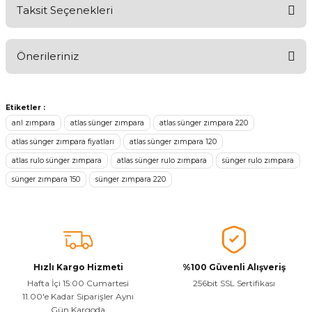
Taksit Seçenekleri
Ürünü Değerlendirerek Müşterilerimize Deneyiminizden Bahsedin
🤩
Önerileriniz
Ürünü Değerlendir
Bu ürünün fiyat bilgisi, resim, ürün açıklamalarında ve diğer
konularda yetersiz gördüğünüz noktaları öneri formunu kullanarak
Etiketler :
tarafımıza iletebilirsiniz.
anl zımpara
atlas sünger zımpara
atlas sünger zımpara 220
Görüş ve önerileriniz için teşekkür ederiz.
atlas sünger zımpara fiyatları
atlas sünger zımpara 120
atlas rulo sünger zımpara
atlas sünger rulo zımpara
sünger rulo zımpara
Ürün resmi kalitesiz, bozuk veya görüntülenemiyor.
sünger zımpara 150
sünger zımpara 220
Ürün açıklamasında eksik bilgiler bulunuyor.
Sitenize Pek Güvenemedim
Ürün fiyatı diğer sitelerden daha pahalı.
Bu ürüne benzer farklı alternatifler olmalı.
Hızlı Kargo Hizmeti
%100 Güvenli Alışveriş
Hafta İçi 15:00 Cumartesi
256bit SSL Sertifikası
11.00'e Kadar Siparişler Aynı
Gün Kargoda