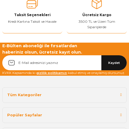
Bu ürüne benzer farklı alternatifler olmalı.
Taksit Seçenekleri
Ücretsiz Kargo
Kredi Kartına Taksit ve Havale
3500 TL ve Üzeri Tüm
Siparişlerde
Yetkiliye Gönder
E-Bülten aboneliği ile fırsatlardan
haberiniz olsun, ücretsiz kayıt olun.
Kaydet
KVKK Kapsamında ki
gizlilik politikamızı
kabul etmiş ve onaylamış olursunuz.
Tüm Kategoriler
Popüler Sayfalar