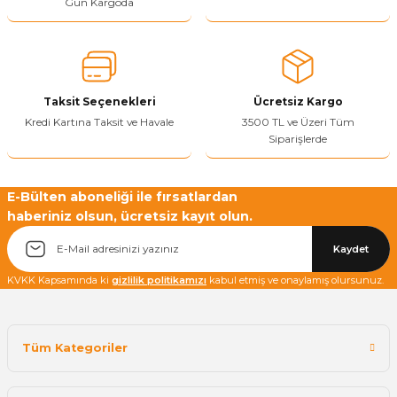
Gün Kargoda
Sitenize Pek Güvenemedim
Ürün fiyatı diğer sitelerden daha pahalı.
Bu ürüne benzer farklı alternatifler olmalı.
Taksit Seçenekleri
Ücretsiz Kargo
Kredi Kartına Taksit ve Havale
3500 TL ve Üzeri Tüm
Siparişlerde
Yetkiliye Gönder
E-Bülten aboneliği ile fırsatlardan
haberiniz olsun, ücretsiz kayıt olun.
Kaydet
KVKK Kapsamında ki
gizlilik politikamızı
kabul etmiş ve onaylamış olursunuz.
Tüm Kategoriler