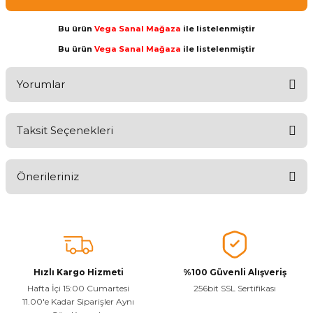
Bu ürün
Vega Sanal Mağaza
ile listelenmiştir
Bu ürün
Vega Sanal Mağaza
ile listelenmiştir
Yorumlar
Taksit Seçenekleri
Ürünü Değerlendirerek Müşterilerimize Deneyiminizden Bahsedin
🤩
Önerileriniz
Ürünü Değerlendir
Bu ürünün fiyat bilgisi, resim, ürün açıklamalarında ve diğer
konularda yetersiz gördüğünüz noktaları öneri formunu kullanarak
tarafımıza iletebilirsiniz.
Görüş ve önerileriniz için teşekkür ederiz.
Hızlı Kargo Hizmeti
%100 Güvenli Alışveriş
Ürün resmi kalitesiz, bozuk veya görüntülenemiyor.
Hafta İçi 15:00 Cumartesi
256bit SSL Sertifikası
11.00'e Kadar Siparişler Aynı
Ürün açıklamasında eksik bilgiler bulunuyor.