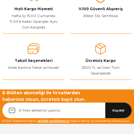
Görüş ve önerileriniz için teşekkür ederiz.
Hızlı Kargo Hizmeti
%100 Güvenli Alışveriş
Ürün resmi kalitesiz, bozuk veya görüntülenemiyor.
Hafta İçi 15:00 Cumartesi
256bit SSL Sertifikası
11.00'e Kadar Siparişler Aynı
Ürün açıklamasında eksik bilgiler bulunuyor.
Gün Kargoda
Sitenize Pek Güvenemedim
Ürün fiyatı diğer sitelerden daha pahalı.
Bu ürüne benzer farklı alternatifler olmalı.
Taksit Seçenekleri
Ücretsiz Kargo
Kredi Kartına Taksit ve Havale
3500 TL ve Üzeri Tüm
Siparişlerde
Yetkiliye Gönder
E-Bülten aboneliği ile fırsatlardan
haberiniz olsun, ücretsiz kayıt olun.
Kaydet
KVKK Kapsamında ki
gizlilik politikamızı
kabul etmiş ve onaylamış olursunuz.