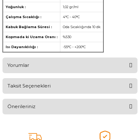
Yoğunluk :
1,02 gr/ml
Çalışma Sıcaklığı :
4°C - 40°C
Kabuk Bağlama Süresi :
Oda Sıcaklığında 10 dk
Kopmada ki Uzama Oranı :
%530
Isı Dayanıklılığı :
-55°C - +200°C
Yorumlar
Taksit Seçenekleri
Ürünü Değerlendirerek Müşterilerimize Deneyiminizden Bahsedin
🤩
Önerileriniz
Ürünü Değerlendir
Bu ürünün fiyat bilgisi, resim, ürün açıklamalarında ve diğer
konularda yetersiz gördüğünüz noktaları öneri formunu kullanarak
tarafımıza iletebilirsiniz.