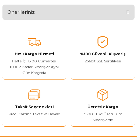
🤩
Önerileriniz
Ürünü Değerlendir
Bu ürünün fiyat bilgisi, resim, ürün açıklamalarında ve diğer
konularda yetersiz gördüğünüz noktaları öneri formunu kullanarak
tarafımıza iletebilirsiniz.
Görüş ve önerileriniz için teşekkür ederiz.
Hızlı Kargo Hizmeti
%100 Güvenli Alışveriş
Ürün resmi kalitesiz, bozuk veya görüntülenemiyor.
Hafta İçi 15:00 Cumartesi
256bit SSL Sertifikası
11.00'e Kadar Siparişler Aynı
Ürün açıklamasında eksik bilgiler bulunuyor.
Gün Kargoda
Sitenize Pek Güvenemedim
Ürün fiyatı diğer sitelerden daha pahalı.
Bu ürüne benzer farklı alternatifler olmalı.
Taksit Seçenekleri
Ücretsiz Kargo
Kredi Kartına Taksit ve Havale
3500 TL ve Üzeri Tüm
Siparişlerde
Yetkiliye Gönder