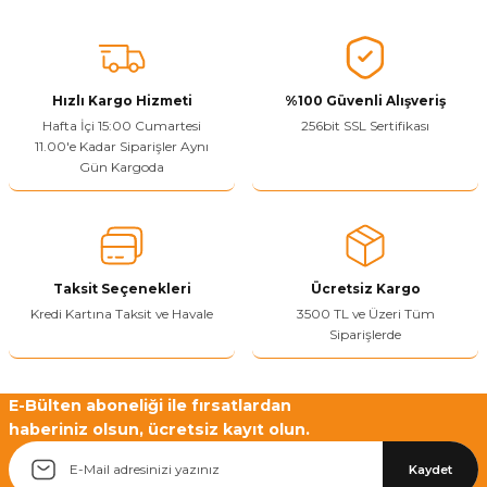
Bu ürünün fiyat bilgisi, resim, ürün açıklamalarında ve diğer
konularda yetersiz gördüğünüz noktaları öneri formunu kullanarak
tarafımıza iletebilirsiniz.
Görüş ve önerileriniz için teşekkür ederiz.
Hızlı Kargo Hizmeti
%100 Güvenli Alışveriş
Ürün resmi kalitesiz, bozuk veya görüntülenemiyor.
Hafta İçi 15:00 Cumartesi
256bit SSL Sertifikası
11.00'e Kadar Siparişler Aynı
Ürün açıklamasında eksik bilgiler bulunuyor.
Gün Kargoda
Sitenize Pek Güvenemedim
Ürün fiyatı diğer sitelerden daha pahalı.
Bu ürüne benzer farklı alternatifler olmalı.
Taksit Seçenekleri
Ücretsiz Kargo
Kredi Kartına Taksit ve Havale
3500 TL ve Üzeri Tüm
Siparişlerde
Yetkiliye Gönder
E-Bülten aboneliği ile fırsatlardan
haberiniz olsun, ücretsiz kayıt olun.
Kaydet