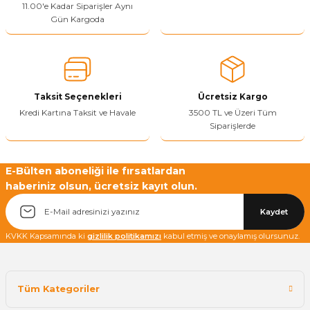
11.00'e Kadar Siparişler Aynı
Ürün açıklamasında eksik bilgiler bulunuyor.
Gün Kargoda
Sitenize Pek Güvenemedim
Ürün fiyatı diğer sitelerden daha pahalı.
Bu ürüne benzer farklı alternatifler olmalı.
Taksit Seçenekleri
Ücretsiz Kargo
Kredi Kartına Taksit ve Havale
3500 TL ve Üzeri Tüm
Siparişlerde
Yetkiliye Gönder
E-Bülten aboneliği ile fırsatlardan
haberiniz olsun, ücretsiz kayıt olun.
Kaydet
KVKK Kapsamında ki
gizlilik politikamızı
kabul etmiş ve onaylamış olursunuz.
Tüm Kategoriler