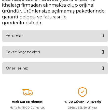
ithalatçı firmadan alınmakta olup orijinal
üründür. Ürünler size açılmamış paketlerinde,
garanti belgesi ve faturası ile
gönderilmektedir.
Yorumlar
Taksit Seçenekleri
Ürünü Değerlendirerek Müşterilerimize Deneyiminizden Bahsedin
🤩
Önerileriniz
Ürünü Değerlendir
Bu ürünün fiyat bilgisi, resim, ürün açıklamalarında ve diğer
konularda yetersiz gördüğünüz noktaları öneri formunu kullanarak
tarafımıza iletebilirsiniz.
Görüş ve önerileriniz için teşekkür ederiz.
Hızlı Kargo Hizmeti
%100 Güvenli Alışveriş
Ürün resmi kalitesiz, bozuk veya görüntülenemiyor.
Hafta İçi 15:00 Cumartesi
256bit SSL Sertifikası