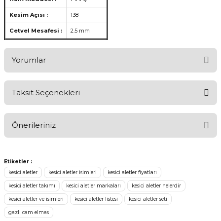
Kesim Açısı :
138
Cetvel Mesafesi :
2.5 mm
Yorumlar
Taksit Seçenekleri
Ürünü Değerlendirerek Müşterilerimize Deneyiminizden Bahsedin
🤩
Önerileriniz
Ürünü Değerlendir
Bu ürünün fiyat bilgisi, resim, ürün açıklamalarında ve diğer
konularda yetersiz gördüğünüz noktaları öneri formunu kullanarak
Etiketler :
tarafımıza iletebilirsiniz.
kesici aletler
kesici aletler isimleri
kesici aletler fiyatları
Görüş ve önerileriniz için teşekkür ederiz.
kesici aletler takımı
kesici aletler markaları
kesici aletler nelerdir
kesici aletler ve isimleri
kesici aletler listesi
kesici aletler seti
Ürün resmi kalitesiz, bozuk veya görüntülenemiyor.
gazlı cam elmas
Ürün açıklamasında eksik bilgiler bulunuyor.