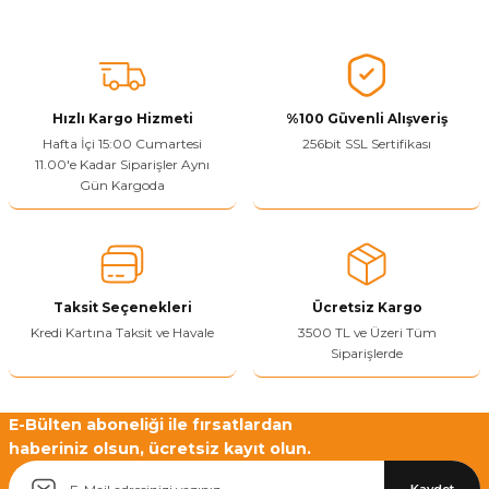
Sitenize Pek Güvenemedim
Ürün fiyatı diğer sitelerden daha pahalı.
Bu ürüne benzer farklı alternatifler olmalı.
Hızlı Kargo Hizmeti
%100 Güvenli Alışveriş
Hafta İçi 15:00 Cumartesi
256bit SSL Sertifikası
11.00'e Kadar Siparişler Aynı
Gün Kargoda
Yetkiliye Gönder
Taksit Seçenekleri
Ücretsiz Kargo
Kredi Kartına Taksit ve Havale
3500 TL ve Üzeri Tüm
Siparişlerde
E-Bülten aboneliği ile fırsatlardan
haberiniz olsun, ücretsiz kayıt olun.