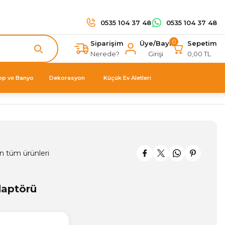
0535 104 37 48
0535 104 37 48
0
Siparişim
Üye/Bayi
Sepetim
Nerede?
Girişi
0,00 TL
op ve Banyo
Dekorasyon
Küçük Ev Aletleri
n tüm ürünleri
aptörü