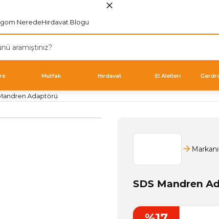
rgom Nerede
Hırdavat Blogu
re
Mutfak
Hırdavat
El Aletleri
Gardr
Mandren Adaptörü
Markanı
SDS Mandren Ad
%17