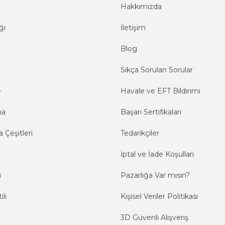
Hakkımızda
ğı
İletişim
Blog
Sıkça Sorulan Sorular
e
Havale ve EFT Bildirimi
ma
Başarı Sertifikaları
 Çeşitleri
Tedarikçiler
İptal ve İade Koşulları
ı
Pazarlığa Var mısın?
ili
Kişisel Veriler Politikası
3D Güvenli Alışveriş