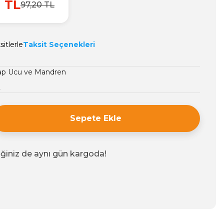
1 TL
97,20 TL
itlerle
Taksit Seçenekleri
ap Ucu ve Mandren
2
Sepete Ekle
iğiniz de aynı gün kargoda!