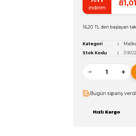
81,0
indirim
16,20 TL den başlayan taks
Kategori
Matk
Stok Kodu
3180
Bugün sipariş verd
Hızlı Kargo