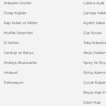
Ankastre Ürünler
Lükens Ayak
Dolap Kulpları
Çamaşır Askılı
Kapı Kolları ve Kilitler
Kıyafet Askısı
Mutfak Sistemleri
Çöp Kovası
El Aletleri
Teka Ankastr
Gardrop ve Banyo
Akülü Vidala
Mobilya Aksesuarları
Sprey Ve Boya
Hırdavat
Rötüş Kalemi
Dekorasyon
Çocuk Kulplar
Beyaz Kapı Fit
Sülün Kulp