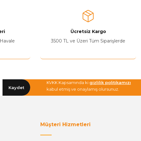
ri
Ücretsiz Kargo
 Havale
3500 TL ve Üzeri Tüm Siparişlerde
KVKK Kapsamında ki
gizlilik politikamızı
Kaydet
kabul etmiş ve onaylamış olursunuz.
Müşteri Hizmetleri