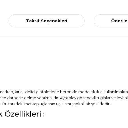
Taksit Seçenekleri
Önerile
 matkap, kırıcı, delici gibi aletlerle beton delmede sıklıkla kullanılmak
 darbesiz delme yapılmalıdır. Aynı olay gözenekli tuğlalar ve levhala
 tarzdaki matkap uçlarının uç kısmı şapkalı bir şekildedir.
zellikleri :