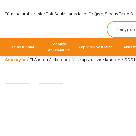
Tüm İndirimli Ürünler
Çok Satılanlar
İade ve Değişim
Sipariş Takip
Ka
Mobilya
Dolap Kulpları
Kapı Kolu ve Kilitler
Ankast
Aksesuarları
Anasayfa
El Aletleri
Matkap
Matkap Ucu ve Mandren
SDS 