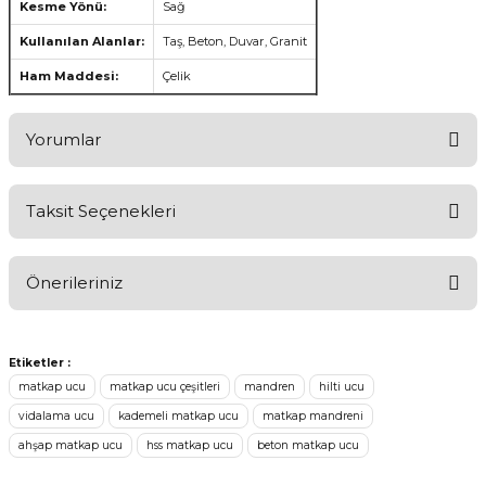
Kesme Yönü:
Sağ
Kullanılan Alanlar:
Taş, Beton, Duvar, Granit
Ham Maddesi:
Çelik
Yorumlar
Taksit Seçenekleri
Ürünü Değerlendirerek Müşterilerimize Deneyiminizden Bahsedin
🤩
Önerileriniz
Ürünü Değerlendir
Bu ürünün fiyat bilgisi, resim, ürün açıklamalarında ve diğer
konularda yetersiz gördüğünüz noktaları öneri formunu kullanarak
Etiketler :
tarafımıza iletebilirsiniz.
matkap ucu
matkap ucu çeşitleri
mandren
hilti ucu
Görüş ve önerileriniz için teşekkür ederiz.
vidalama ucu
kademeli matkap ucu
matkap mandreni
ahşap matkap ucu
hss matkap ucu
beton matkap ucu
Ürün resmi kalitesiz, bozuk veya görüntülenemiyor.