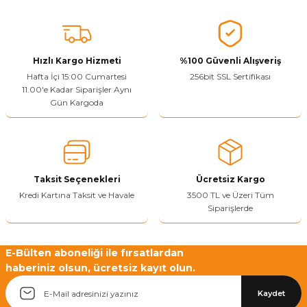
Ürün açıklamasında eksik bilgiler bulunuyor.
Sitenize Pek Güvenemedim
Ürün fiyatı diğer sitelerden daha pahalı.
Bu ürüne benzer farklı alternatifler olmalı.
Hızlı Kargo Hizmeti
%100 Güvenli Alışveriş
Hafta İçi 15:00 Cumartesi
256bit SSL Sertifikası
11.00'e Kadar Siparişler Aynı
Gün Kargoda
Yetkiliye Gönder
Taksit Seçenekleri
Ücretsiz Kargo
Kredi Kartına Taksit ve Havale
3500 TL ve Üzeri Tüm
Siparişlerde
E-Bülten aboneliği ile fırsatlardan
haberiniz olsun, ücretsiz kayıt olun.
Kaydet