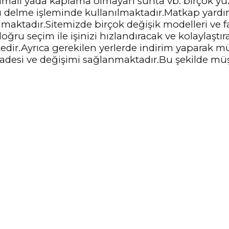
amalı yada kaplama olmayan sunta vb. birçok y
 delme işleminde kullanılmaktadır.Matkap yardım
nmaktadır.Sitemizde birçok değişik modelleri ve f
u seçim ile işinizi hızlandıracak ve kolaylaştırac
dir.Ayrıca gerekilen yerlerde indirim yaparak mü
iadesi ve değişimi sağlanmaktadır.Bu şekilde mü