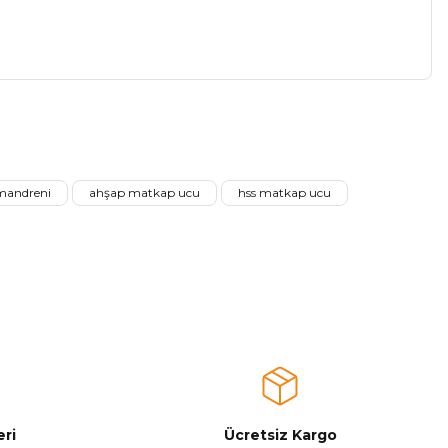
a iletebilirsiniz.
mandreni
ahşap matkap ucu
hss matkap ucu
ri
Ücretsiz Kargo