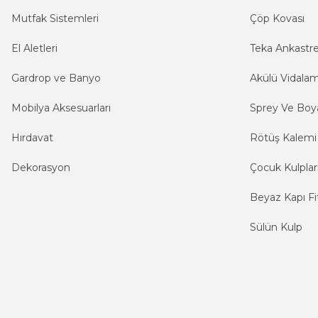
Mutfak Sistemleri
Çöp Kovası
El Aletleri
Teka Ankastr
Gardrop ve Banyo
Akülü Vidala
Mobilya Aksesuarları
Sprey Ve Boya
Hırdavat
Rötüş Kalemi
Dekorasyon
Çocuk Kulplar
Beyaz Kapı Fit
Sülün Kulp