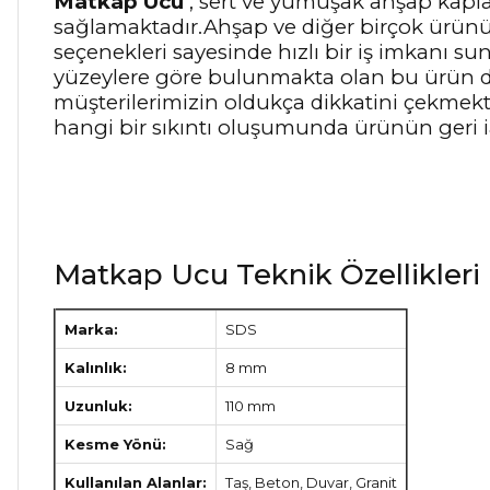
Matkap Ucu
, sert ve yumuşak ahşap kapl
sağlamaktadır.Ahşap ve diğer birçok ürünü
seçenekleri sayesinde hızlı bir iş imkanı su
yüzeylere göre bulunmakta olan bu ürün doğr
müşterilerimizin oldukça dikkatini çekmekte
hangi bir sıkıntı oluşumunda ürünün geri 
Matkap Ucu Teknik Özellikleri
Marka:
SDS
Kalınlık:
8 mm
Uzunluk:
110 mm
Kesme Yönü:
Sağ
Kullanılan Alanlar:
Taş, Beton, Duvar, Granit