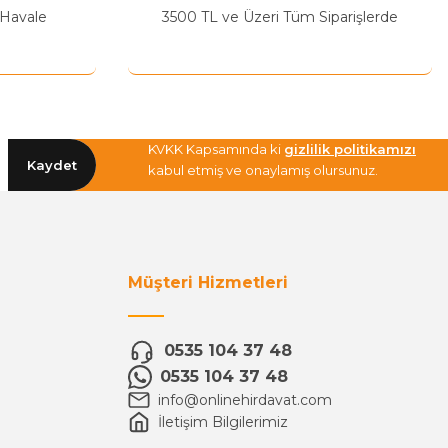
 Havale
3500 TL ve Üzeri Tüm Siparişlerde
KVKK Kapsamında ki
gizlilik politikamızı
Kaydet
kabul etmiş ve onaylamış olursunuz.
Müşteri Hizmetleri
0535 104 37 48
0535 104 37 48
info@onlinehirdavat.com
İletişim Bilgilerimiz