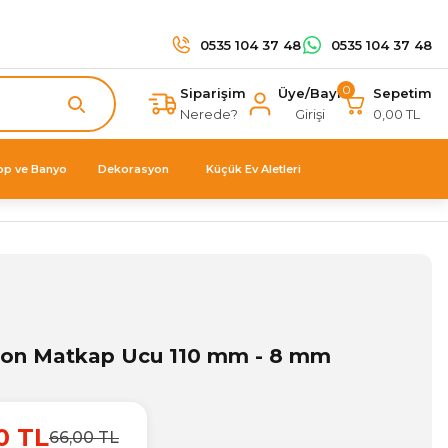
0535 104 37 48
0535 104 37 48
0
Siparişim
Üye/Bayi
Sepetim
Nerede?
Girişi
0,00 TL
op ve Banyo
Dekorasyon
Küçük Ev Aletleri
Beton Matkap Ucu 110 mm - 8 mm
0 TL
66,00 TL