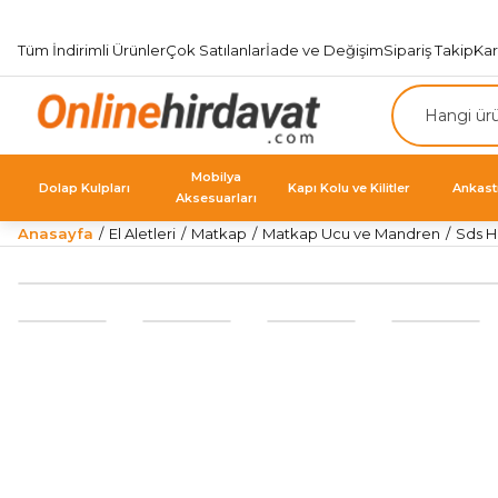
Tüm İndirimli Ürünler
Çok Satılanlar
İade ve Değişim
Sipariş Takip
Ka
Mobilya
Dolap Kulpları
Kapı Kolu ve Kilitler
Ankast
Aksesuarları
Anasayfa
El Aletleri
Matkap
Matkap Ucu ve Mandren
Sds H