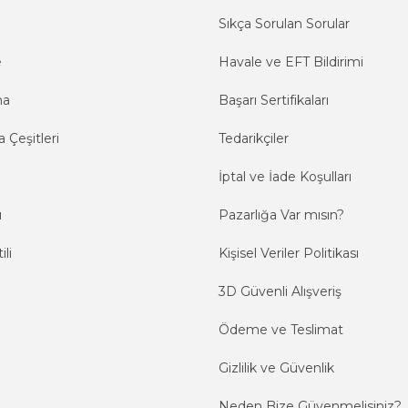
Sıkça Sorulan Sorular
e
Havale ve EFT Bildirimi
ma
Başarı Sertifikaları
 Çeşitleri
Tedarikçiler
İptal ve İade Koşulları
ı
Pazarlığa Var mısın?
ili
Kişisel Veriler Politikası
3D Güvenli Alışveriş
Ödeme ve Teslimat
Gizlilik ve Güvenlik
Neden Bize Güvenmelisiniz?