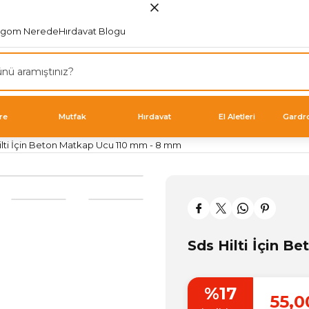
rgom Nerede
Hırdavat Blogu
re
Mutfak
Hırdavat
El Aletleri
Gardr
ilti İçin Beton Matkap Ucu 110 mm - 8 mm
Sds Hilti İçin 
%17
55,0