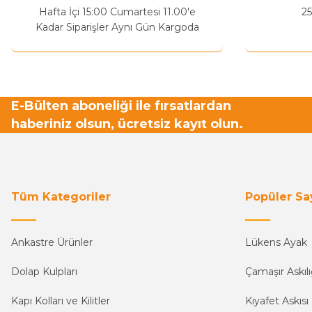
Hafta İçi 15:00 Cumartesi 11.00'e
25
Kadar Siparişler Aynı Gün Kargoda
E-Bülten aboneliği ile fırsatlardan
haberiniz olsun, ücretsiz kayıt olun.
Tüm Kategoriler
Popüler Sa
Ankastre Ürünler
Lükens Ayak
Dolap Kulpları
Çamaşır Askılı
Kapı Kolları ve Kilitler
Kıyafet Askısı