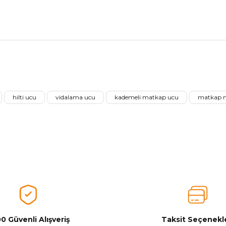
nularda yetersiz gördüğünüz noktaları öneri formunu kullanarak tarafımız
Ürünü Değerlendirerek Müşterilerimize Deneyiminizden Bahsedin🤩
hilti ucu
vidalama ucu
kademeli matkap ucu
matkap 
Ürünü Değerlendir
0 Güvenli Alışveriş
Taksit Seçenekle