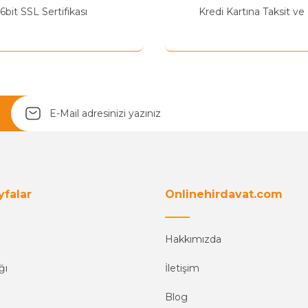
Yetkiliye Gönder
6bit SSL Sertifikası
Kredi Kartına Taksit ve
yfalar
Onlinehirdavat.com
Hakkımızda
ğı
İletişim
Blog