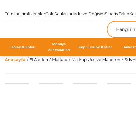
Tüm İndirimli Ürünler
Çok Satılanlar
İade ve Değişim
Sipariş Takip
Ka
Mobilya
Dolap Kulpları
Kapı Kolu ve Kilitler
Ankast
Aksesuarları
Anasayfa
El Aletleri
Matkap
Matkap Ucu ve Mandren
Sds H