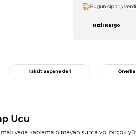
Bugün sipariş verd
Hızlı Kargo
Taksit Seçenekleri
Önerile
kap Ucu
amalı yada kaplama olmayan sunta vb. birçok y