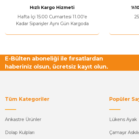
Hızlı Kargo Hizmeti
%10
Hafta İçi 15:00 Cumartesi 11.00'e
25
Kadar Siparişler Aynı Gün Kargoda
E-Bülten aboneliği ile fırsatlardan
haberiniz olsun, ücretsiz kayıt olun.
Tüm Kategoriler
Popüler Sa
Ankastre Ürünler
Lükens Ayak
Dolap Kulpları
Çamaşır Askılı