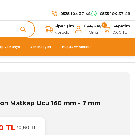
0535 104 37 48
0535 104 37 48
0
Siparişim
Üye/Bayi
Sepetim
Nerede?
Girişi
0,00 TL
op ve Banyo
Dekorasyon
Küçük Ev Aletleri
Beton Matkap Ucu 160 mm - 7 mm
0 TL
70,80 TL