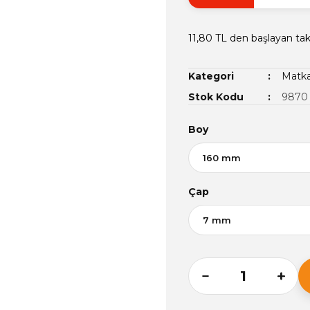
11,80 TL den başlayan taks
Kategori
Matk
Stok Kodu
9870
Boy
Çap