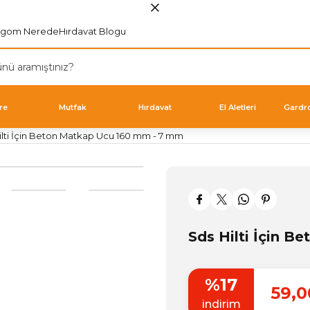
rgom Nerede
Hırdavat Blogu
re
Mutfak
Hırdavat
El Aletleri
Gardr
ilti İçin Beton Matkap Ucu 160 mm - 7 mm
Sds Hilti İçin 
%17
59,0
indirim