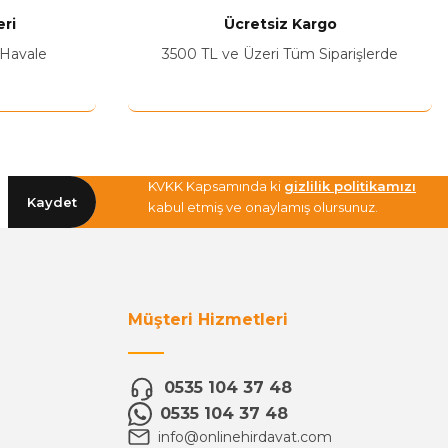
ri
Ücretsiz Kargo
 Havale
3500 TL ve Üzeri Tüm Siparişlerde
KVKK Kapsamında ki
gizlilik politikamızı
Kaydet
kabul etmiş ve onaylamış olursunuz.
Müşteri Hizmetleri
0535 104 37 48
0535 104 37 48
info@onlinehirdavat.com