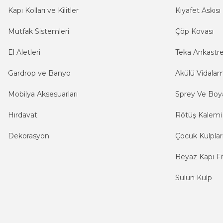
Kapı Kolları ve Kilitler
Kıyafet Askısı
Mutfak Sistemleri
Çöp Kovası
El Aletleri
Teka Ankastr
Gardrop ve Banyo
Akülü Vidala
Mobilya Aksesuarları
Sprey Ve Boya
Hırdavat
Rötüş Kalemi
Dekorasyon
Çocuk Kulplar
Beyaz Kapı Fit
Sülün Kulp