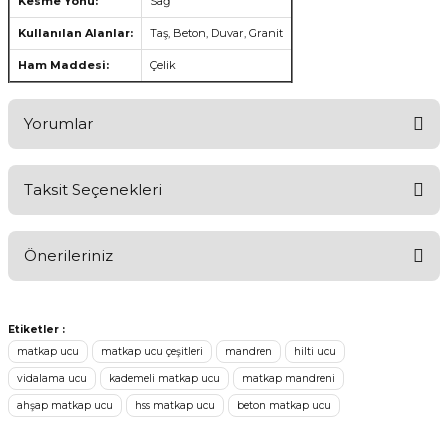
Kesme Yönü:
Sağ
Kullanılan Alanlar:
Taş, Beton, Duvar, Granit
Ham Maddesi:
Çelik
Yorumlar
Taksit Seçenekleri
Ürünü Değerlendirerek Müşterilerimize Deneyiminizden Bahsedin
🤩
Önerileriniz
Ürünü Değerlendir
Bu ürünün fiyat bilgisi, resim, ürün açıklamalarında ve diğer
konularda yetersiz gördüğünüz noktaları öneri formunu kullanarak
Etiketler :
tarafımıza iletebilirsiniz.
matkap ucu
matkap ucu çeşitleri
mandren
hilti ucu
Görüş ve önerileriniz için teşekkür ederiz.
vidalama ucu
kademeli matkap ucu
matkap mandreni
ahşap matkap ucu
hss matkap ucu
beton matkap ucu
Ürün resmi kalitesiz, bozuk veya görüntülenemiyor.
Ürün açıklamasında eksik bilgiler bulunuyor.