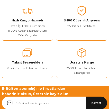
Sitenize Pek Güvenemedim
Ürün fiyatı diğer sitelerden daha pahalı.
Bu ürüne benzer farklı alternatifler olmalı.
Hızlı Kargo Hizmeti
%100 Güvenli Alışveriş
Hafta İçi 15:00 Cumartesi
256bit SSL Sertifikası
11.00'e Kadar Siparişler Aynı
Gün Kargoda
Yetkiliye Gönder
Taksit Seçenekleri
Ücretsiz Kargo
Kredi Kartına Taksit ve Havale
3500 TL ve Üzeri Tüm
Siparişlerde
E-Bülten aboneliği ile fırsatlardan
haberiniz olsun, ücretsiz kayıt olun.
Kaydet