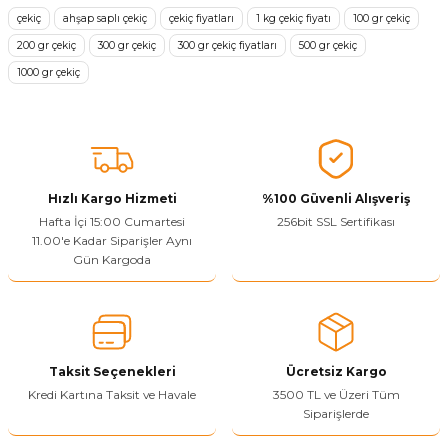
tarafımıza iletebilirsiniz.
çekiç
ahşap saplı çekiç
çekiç fiyatları
1 kg çekiç fiyatı
100 gr çekiç
Görüş ve önerileriniz için teşekkür ederiz.
200 gr çekiç
300 gr çekiç
300 gr çekiç fiyatları
500 gr çekiç
1000 gr çekiç
Ürün resmi kalitesiz, bozuk veya görüntülenemiyor.
Ürün açıklamasında eksik bilgiler bulunuyor.
Sitenize Pek Güvenemedim
Ürün fiyatı diğer sitelerden daha pahalı.
Bu ürüne benzer farklı alternatifler olmalı.
Hızlı Kargo Hizmeti
%100 Güvenli Alışveriş
Hafta İçi 15:00 Cumartesi
256bit SSL Sertifikası
11.00'e Kadar Siparişler Aynı
Gün Kargoda
Yetkiliye Gönder
Taksit Seçenekleri
Ücretsiz Kargo
Kredi Kartına Taksit ve Havale
3500 TL ve Üzeri Tüm
Siparişlerde