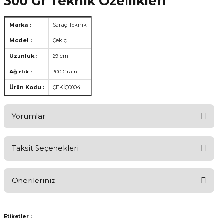
300 Gr Teknik Özellikleri
Marka :
Saraç Teknik
Model :
Çekiç
Uzunluk :
29 cm
Ağırlık :
300 Gram
Ürün Kodu :
ÇEKİÇ0004
Yorumlar
Taksit Seçenekleri
Ürünü Değerlendirerek Müşterilerimize Deneyiminizden Bahsedin
🤩
Önerileriniz
Ürünü Değerlendir
Bu ürünün fiyat bilgisi, resim, ürün açıklamalarında ve diğer
konularda yetersiz gördüğünüz noktaları öneri formunu kullanarak
Etiketler :