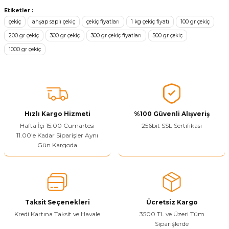
konularda yetersiz gördüğünüz noktaları öneri formunu kullanarak
Etiketler :
tarafımıza iletebilirsiniz.
çekiç
ahşap saplı çekiç
çekiç fiyatları
1 kg çekiç fiyatı
100 gr çekiç
Görüş ve önerileriniz için teşekkür ederiz.
200 gr çekiç
300 gr çekiç
300 gr çekiç fiyatları
500 gr çekiç
1000 gr çekiç
Ürün resmi kalitesiz, bozuk veya görüntülenemiyor.
Ürün açıklamasında eksik bilgiler bulunuyor.
Sitenize Pek Güvenemedim
Ürün fiyatı diğer sitelerden daha pahalı.
Bu ürüne benzer farklı alternatifler olmalı.
Hızlı Kargo Hizmeti
%100 Güvenli Alışveriş
Hafta İçi 15:00 Cumartesi
256bit SSL Sertifikası
11.00'e Kadar Siparişler Aynı
Gün Kargoda
Yetkiliye Gönder
Taksit Seçenekleri
Ücretsiz Kargo
Kredi Kartına Taksit ve Havale
3500 TL ve Üzeri Tüm
Siparişlerde