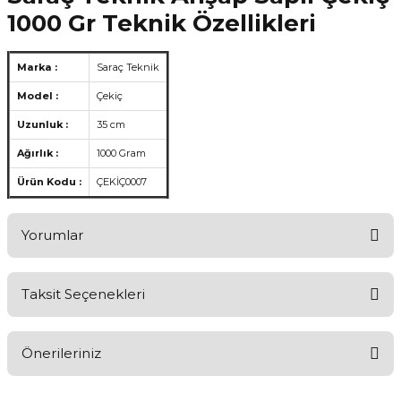
1000 Gr Teknik Özellikleri
Marka :
Saraç Teknik
Model :
Çekiç
Uzunluk :
35 cm
Ağırlık :
1000 Gram
Ürün Kodu :
ÇEKİÇ0007
Yorumlar
Taksit Seçenekleri
Ürünü Değerlendirerek Müşterilerimize Deneyiminizden Bahsedin
🤩
Önerileriniz
Ürünü Değerlendir
Bu ürünün fiyat bilgisi, resim, ürün açıklamalarında ve diğer