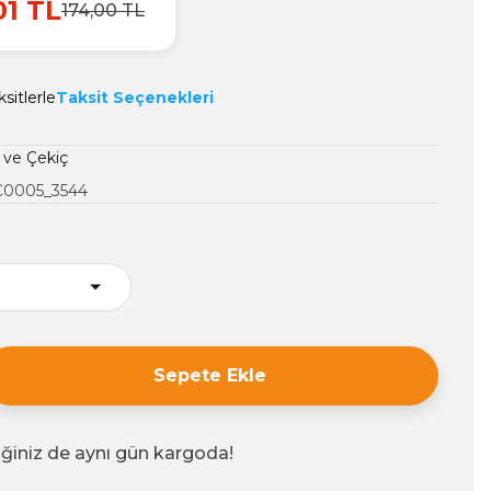
01 TL
174,00 TL
sitlerle
Taksit Seçenekleri
 ve Çekiç
Ç0005_3544
Sepete Ekle
iğiniz de aynı gün kargoda!