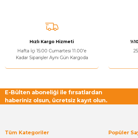
Ürün fiyatı diğer sitelerden daha pahalı.
Bu ürüne benzer farklı alternatifler olmalı.
Hızlı Kargo Hizmeti
%10
Hafta İçi 15:00 Cumartesi 11.00'e
25
Kadar Siparişler Aynı Gün Kargoda
E-Bülten aboneliği ile fırsatlardan
haberiniz olsun, ücretsiz kayıt olun.
Tüm Kategoriler
Popüler Sa