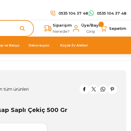
0535 104 37 48
0535 104 37 48
Siparişim
Üye/Bayi
Sepetim
Nerede?
Girişi
op ve Banyo
Dekorasyon
Küçük Ev Aletleri
n tüm ürünleri
ap Saplı Çekiç 500 Gr