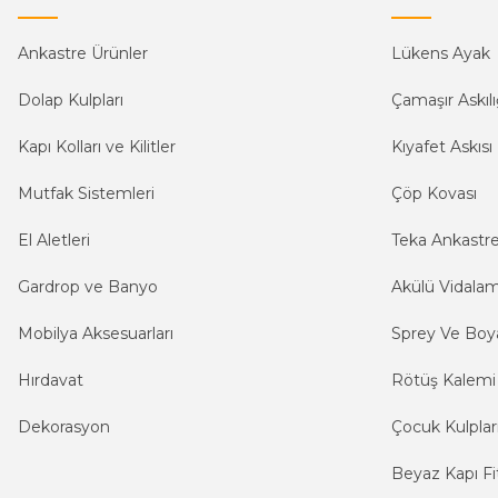
Ankastre Ürünler
Lükens Ayak
Dolap Kulpları
Çamaşır Askılı
Kapı Kolları ve Kilitler
Kıyafet Askısı
Mutfak Sistemleri
Çöp Kovası
El Aletleri
Teka Ankastr
Gardrop ve Banyo
Akülü Vidala
Mobilya Aksesuarları
Sprey Ve Boya
Hırdavat
Rötüş Kalemi
Dekorasyon
Çocuk Kulplar
Beyaz Kapı Fit