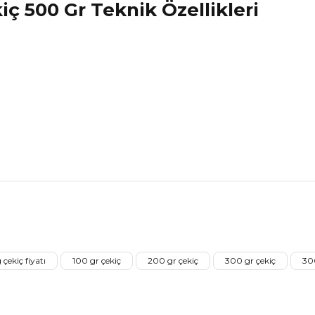
ç 500 Gr Teknik Özellikleri
nularda yetersiz gördüğünüz noktaları öneri formunu kullanarak tarafımız
Ürünü Değerlendirerek Müşterilerimize Deneyiminizden Bahsedin🤩
 çekiç fiyatı
100 gr çekiç
200 gr çekiç
300 gr çekiç
300
Ürünü Değerlendir