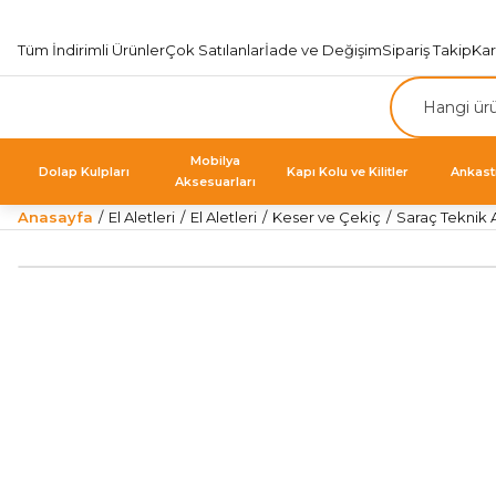
Tüm İndirimli Ürünler
Çok Satılanlar
İade ve Değişim
Sipariş Takip
Ka
Mobilya
Dolap Kulpları
Kapı Kolu ve Kilitler
Ankast
Aksesuarları
Anasayfa
El Aletleri
El Aletleri
Keser ve Çekiç
Saraç Teknik 