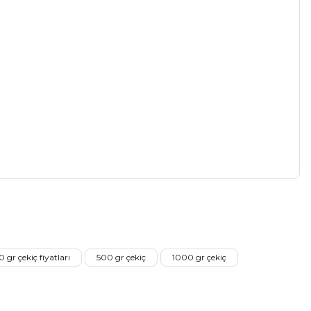
a iletebilirsiniz.
 gr çekiç fiyatları
500 gr çekiç
1000 gr çekiç