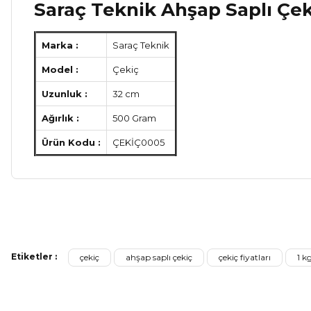
Saraç Teknik Ahşap Saplı Çeki
Marka :
Saraç Teknik
Model :
Çekiç
Uzunluk :
32 cm
Ağırlık :
500 Gram
Ürün Kodu :
ÇEKİÇ0005
Bu ürünün fiyat bilgisi, resim, ürün açıklamalarında ve diğer ko
Görüş ve önerileriniz için teşekkür ederiz.
Etiketler :
çekiç
ahşap saplı çekiç
çekiç fiyatları
1 kg
Ürün resmi kalitesiz, bozuk veya görüntülenemiyor.
Ürün açıklamasında eksik bilgiler bulunuyor.
Sitenize Pek Güvenemedim