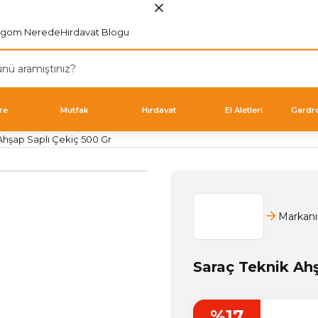
rgom Nerede
Hırdavat Blogu
re
Mutfak
Hırdavat
El Aletleri
Gardr
Ahşap Saplı Çekiç 500 Gr
Markanı
Saraç Teknik Ahş
%17