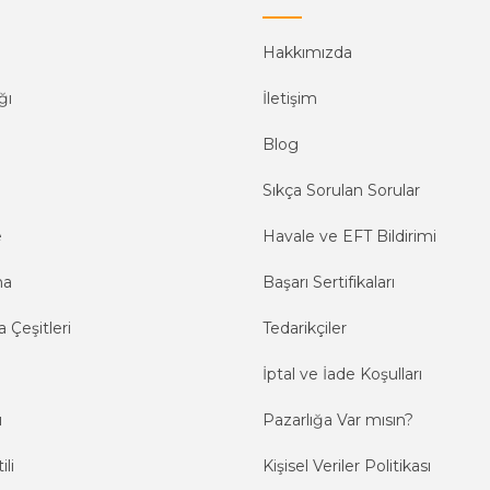
Hakkımızda
ğı
İletişim
Blog
Sıkça Sorulan Sorular
e
Havale ve EFT Bildirimi
ma
Başarı Sertifikaları
 Çeşitleri
Tedarikçiler
İptal ve İade Koşulları
ı
Pazarlığa Var mısın?
ili
Kişisel Veriler Politikası