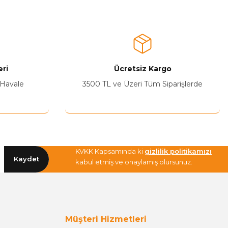
ri
Ücretsiz Kargo
 Havale
3500 TL ve Üzeri Tüm Siparişlerde
KVKK Kapsamında ki
gizlilik politikamızı
Kaydet
kabul etmiş ve onaylamış olursunuz.
Müşteri Hizmetleri