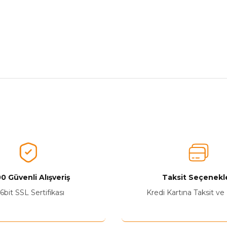
nularda yetersiz gördüğünüz noktaları öneri formunu kullanarak tarafımız
Ürünü Değerlendirerek Müşterilerimize Deneyiminizden Bahsedin🤩
Ürünü Değerlendir
0 Güvenli Alışveriş
Taksit Seçenekle
6bit SSL Sertifikası
Kredi Kartına Taksit ve