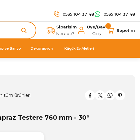
0535 104 37 48
0535 104 37 48
Siparişim
Üye/Bayi
Sepetim
Nerede?
Girişi
op ve Banyo
Dekorasyon
Küçük Ev Aletleri
n tüm ürünleri
apraz Testere 760 mm - 30°