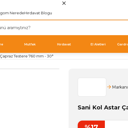
rgom Nerede
Hırdavat Blogu
re
Mutfak
Hırdavat
El Aletleri
Gardr
r Çapraz Testere 760 mm - 30°
Markanı
Sani Kol Astar Ç
%17