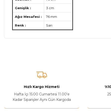
Genişlik :
3 cm
Ağız Mesafesi :
76 mm
Renk :
Sarı
Bu ürünün fiyat bilgisi, resim, ürün açıklamalarında ve diğer ko
Görüş ve önerileriniz için teşekkür ederiz.
Ürün resmi kalitesiz, bozuk veya görüntülenemiyor.
Ürün açıklamasında eksik bilgiler bulunuyor.
Sitenize Pek Güvenemedim
Hızlı Kargo Hizmeti
%10
Ürün fiyatı diğer sitelerden daha pahalı.
Hafta İçi 15:00 Cumartesi 11.00'e
25
Bu ürüne benzer farklı alternatifler olmalı.
Kadar Siparişler Aynı Gün Kargoda