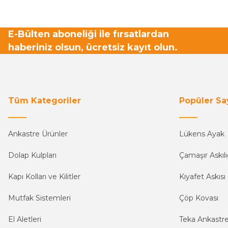
E-Bülten aboneliği ile fırsatlardan
haberiniz olsun, ücretsiz kayıt olun.
Tüm Kategoriler
Popüler Sa
Ankastre Ürünler
Lükens Ayak
Dolap Kulpları
Çamaşır Askılı
Kapı Kolları ve Kilitler
Kıyafet Askısı
Mutfak Sistemleri
Çöp Kovası
El Aletleri
Teka Ankastr