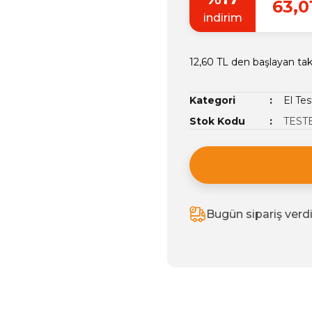
63,0
indirim
12,60 TL den başlayan taks
Kategori
El Tes
Stok Kodu
TEST
Bugün sipariş verd