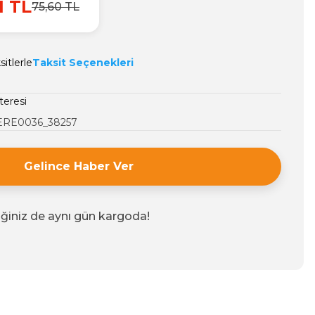
1 TL
75,60 TL
itlerle
Taksit Seçenekleri
teresi
ERE0036_38257
Gelince Haber Ver
iğiniz de aynı gün kargoda!