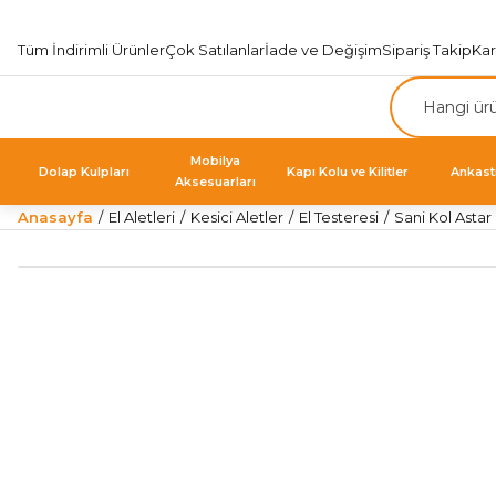
Tüm İndirimli Ürünler
Çok Satılanlar
İade ve Değişim
Sipariş Takip
Ka
Mobilya
Dolap Kulpları
Kapı Kolu ve Kilitler
Ankast
Aksesuarları
Anasayfa
El Aletleri
Kesici Aletler
El Testeresi
Sani Kol Asta