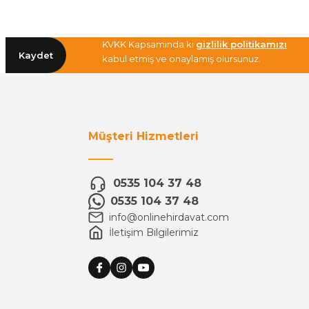
KVKK Kapsamında ki
gizlilik politikamızı
Kaydet
kabul etmiş ve onaylamış olursunuz.
Müşteri Hizmetleri
0535 104 37 48
0535 104 37 48
info@onlinehirdavat.com
İletişim Bilgilerimiz