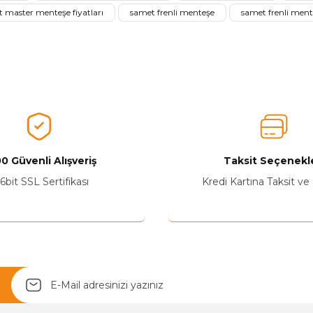
Ürünü Değerlendir
 master menteşe fiyatları
samet frenli menteşe
samet frenli mente
0 Güvenli Alışveriş
Taksit Seçenekle
Yetkiliye Gönder
6bit SSL Sertifikası
Kredi Kartına Taksit ve