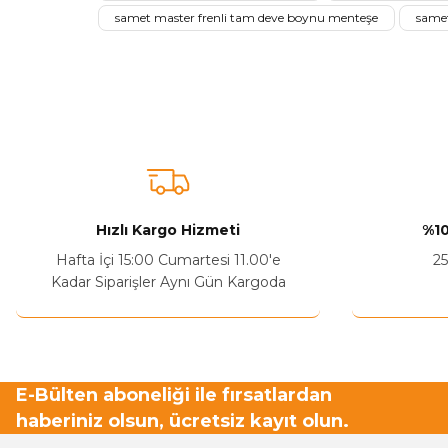
samet master frenli tam deve boynu menteşe
samet
Ürün açıklamasında eksik bilgiler bulunuyor.
Sitenize Pek Güvenemedim
Ürün fiyatı diğer sitelerden daha pahalı.
Bu ürüne benzer farklı alternatifler olmalı.
Hızlı Kargo Hizmeti
%10
Hafta İçi 15:00 Cumartesi 11.00'e
25
Kadar Siparişler Aynı Gün Kargoda
E-Bülten aboneliği ile fırsatlardan
haberiniz olsun, ücretsiz kayıt olun.