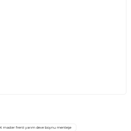
a iletebilirsiniz.
t master frenli yarım deve boynu menteşe