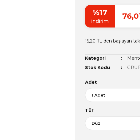
%17
76,0
indirim
15,20 TL den başlayan taks
Kategori
Mente
Stok Kodu
GRUP
Adet
Tür