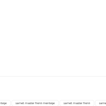
nularda yetersiz gördüğünüz noktaları öneri formunu kullanarak tarafımız
Ürünü Değerlendirerek Müşterilerimize Deneyiminizden Bahsedin🤩
nteşe
samet master frenli menteşe
samet master frenli
same