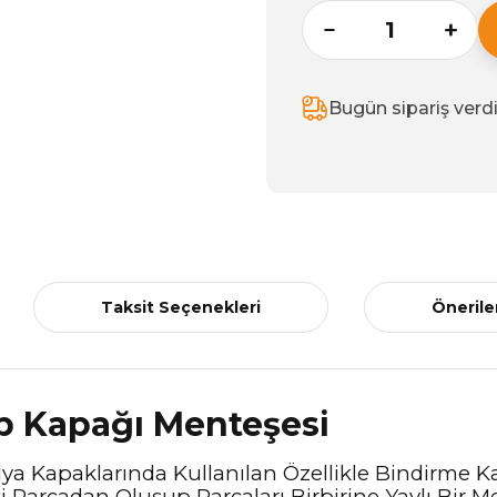
Bugün sipariş verd
Taksit Seçenekleri
Önerile
p Kapağı Menteşesi
ya Kapaklarında Kullanılan Özellikle Bindirme K
i Parçadan Oluşup Parçaları Birbirine Yaylı Bir