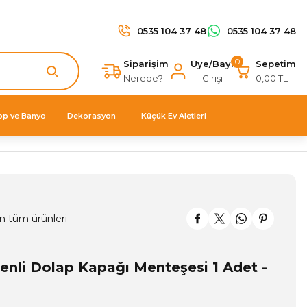
0535 104 37 48
0535 104 37 48
0
Siparişim
Üye/Bayi
Sepetim
Nerede?
Girişi
0,00 TL
op ve Banyo
Dekorasyon
Küçük Ev Aletleri
n tüm ürünleri
enli Dolap Kapağı Menteşesi 1 Adet -