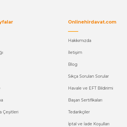
yfalar
Onlinehirdavat.com
Hakkımızda
ğı
İletişim
Blog
Sıkça Sorulan Sorular
e
Havale ve EFT Bildirimi
ma
Başarı Sertifikaları
 Çeşitleri
Tedarikçiler
İptal ve İade Koşulları