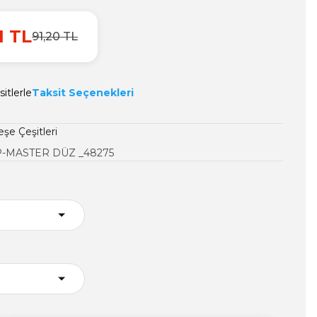
1 TL
91,20 TL
itlerle
Taksit Seçenekleri
şe Çeşitleri
-MASTER DÜZ _48275