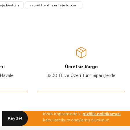
şe fiyatları
samet frenli menteşe toptan
ri
Ücretsiz Kargo
 Havale
3500 TL ve Üzeri Tüm Siparişlerde
KVKK Kapsamında ki
gizlilik politikamızı
Kaydet
kabul etmiş ve onaylamış olursunuz.