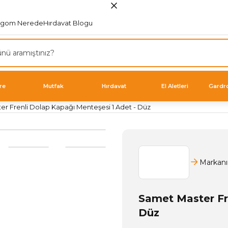
rgom Nerede
Hırdavat Blogu
re
Mutfak
Hırdavat
El Aletleri
Gardr
r Frenli Dolap Kapağı Menteşesi 1 Adet - Düz
Markanı
Samet Master Fr
Düz