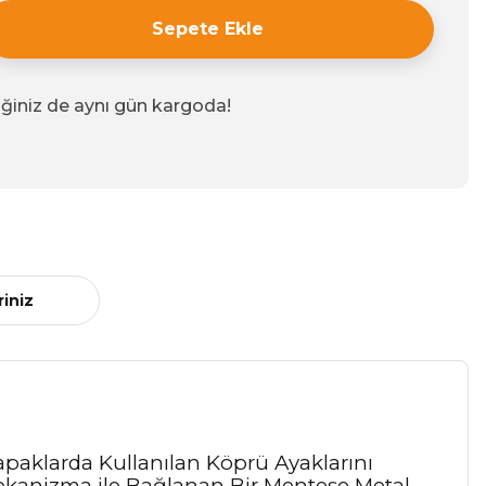
Sepete Ekle
iğiniz de aynı gün kargoda!
riniz
apaklarda Kullanılan Köprü Ayaklarını
 Mekanizma ile Bağlanan Bir Menteşe Metal