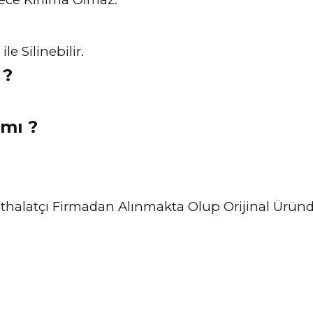
e Silinebilir.
 ?
 mı ?
ve İthalatçı Firmadan Alınmakta Olup Orijinal Ürü