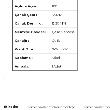
Açılma Açısı :
110°
Çanak Çapı :
35 MM
Çanak Derinlik :
12,50 MM
Menteşe Gövdesi :
Çelik Menteşe
Çanağı :
Çelik
Krank Tipi :
0-9-18 MM
Kaplama :
Nikel
Ambalaj :
1 Adet
Bu ürünün fiyat bilgisi, resim, ürün açıklamalarında ve diğer ko
Görüş ve önerileriniz için teşekkür ederiz.
Etiketler :
samet master frenli düz menteşe
samet master me
Ürün resmi kalitesiz, bozuk veya görüntülenemiyor.