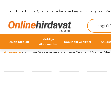
Tüm İndirimli Ürünler
Çok Satılanlar
İade ve Değişim
Sipariş Takip
Ka
Mobilya
Dolap Kulpları
Kapı Kolu ve Kilitler
Ankast
Aksesuarları
Anasayfa
Mobilya Aksesuarları
Menteşe Çeşitleri
Samet Maste