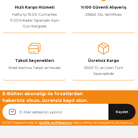
Hızlı Kargo Hizmeti
%100 Güvenli Alışveriş
Ürün resmi kalitesiz, bozuk veya görüntülenemiyor.
Hafta İçi 15:00 Cumartesi
256bit SSL Sertifikası
11.00'e Kadar Siparişler Aynı
Ürün açıklamasında eksik bilgiler bulunuyor.
Gün Kargoda
Sitenize Pek Güvenemedim
Ürün fiyatı diğer sitelerden daha pahalı.
Bu ürüne benzer farklı alternatifler olmalı.
Taksit Seçenekleri
Ücretsiz Kargo
Kredi Kartına Taksit ve Havale
3500 TL ve Üzeri Tüm
Siparişlerde
Yetkiliye Gönder
E-Bülten aboneliği ile fırsatlardan
haberiniz olsun, ücretsiz kayıt olun.
Kaydet
KVKK Kapsamında ki
gizlilik politikamızı
kabul etmiş ve onaylamış olursunuz.