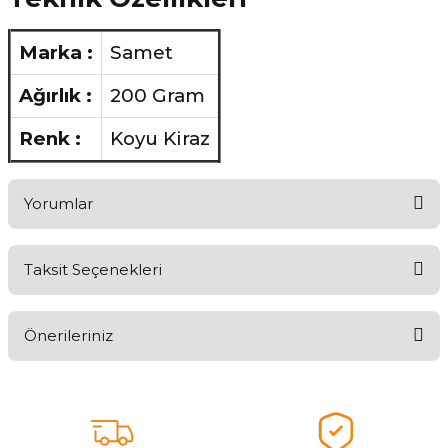
Marka :
Samet
Ağırlık :
200 Gram
Renk :
Koyu Kiraz
Yorumlar
Taksit Seçenekleri
Ürünü Değerlendirerek Müşterilerimize Deneyiminizden Bahsedin
🤩
Önerileriniz
Ürünü Değerlendir
Bu ürünün fiyat bilgisi, resim, ürün açıklamalarında ve diğer
konularda yetersiz gördüğünüz noktaları öneri formunu kullanarak
tarafımıza iletebilirsiniz.
Görüş ve önerileriniz için teşekkür ederiz.