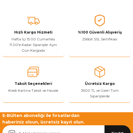
Ürün resmi kalitesiz, bozuk veya görüntülenemiyor.
Ürün açıklamasında eksik bilgiler bulunuyor.
Sitenize Pek Güvenemedim
Hızlı Kargo Hizmeti
%100 Güvenli Alışveriş
Hafta İçi 15:00 Cumartesi
256bit SSL Sertifikası
Ürün fiyatı diğer sitelerden daha pahalı.
11.00'e Kadar Siparişler Aynı
Bu ürüne benzer farklı alternatifler olmalı.
Gün Kargoda
Taksit Seçenekleri
Ücretsiz Kargo
Yetkiliye Gönder
Kredi Kartına Taksit ve Havale
3500 TL ve Üzeri Tüm
Siparişlerde
E-Bülten aboneliği ile fırsatlardan
haberiniz olsun, ücretsiz kayıt olun.