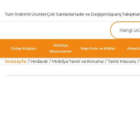
Tüm İndirimli Ürünler
Çok Satılanlar
İade ve Değişim
Sipariş Takip
Ka
Mobilya
Dolap Kulpları
Kapı Kolu ve Kilitler
Ankast
Aksesuarları
Anasayfa
Hırdavat
Mobilya Tamir ve Koruma
Tamir Macunu