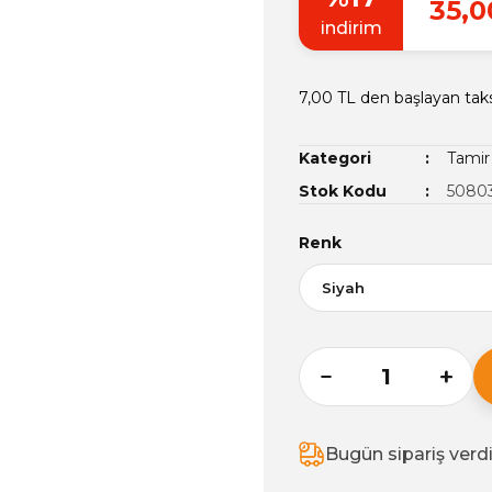
35,0
indirim
7,00 TL den başlayan taks
Kategori
Tami
Stok Kodu
5080
Renk
Bugün sipariş verd