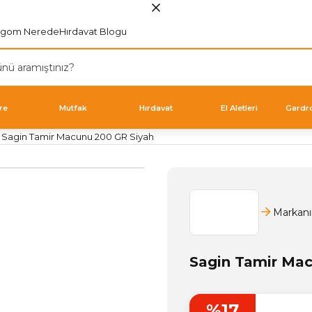
rgom Nerede
Hırdavat Blogu
re
Mutfak
Hırdavat
El Aletleri
Gardr
Sagin Tamir Macunu 200 GR Siyah
Markanı
Sagin Tamir Mac
%17