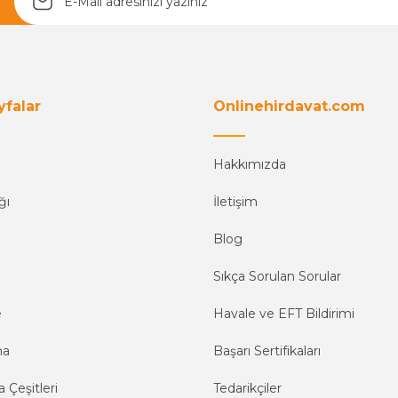
Yetkiliye Gönder
yfalar
Onlinehirdavat.com
Hakkımızda
ğı
İletişim
Blog
Sıkça Sorulan Sorular
e
Havale ve EFT Bildirimi
ma
Başarı Sertifikaları
 Çeşitleri
Tedarikçiler