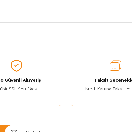
nularda yetersiz gördüğünüz noktaları öneri formunu kullanarak tarafımız
Ürünü Değerlendirerek Müşterilerimize Deneyiminizden Bahsedin🤩
Ürünü Değerlendir
0 Güvenli Alışveriş
Taksit Seçenekle
6bit SSL Sertifikası
Kredi Kartına Taksit ve