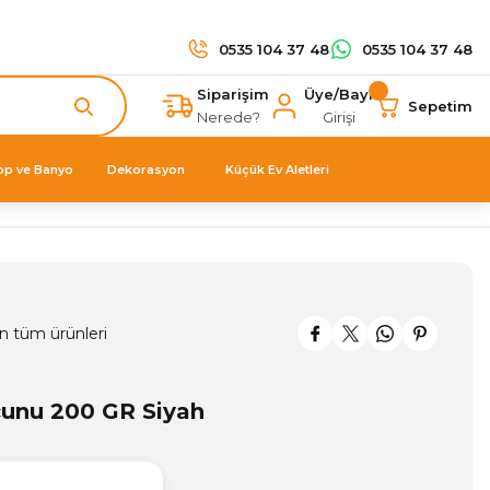
0535 104 37 48
0535 104 37 48
Siparişim
Üye/Bayi
Sepetim
Nerede?
Girişi
op ve Banyo
Dekorasyon
Küçük Ev Aletleri
n tüm ürünleri
unu 200 GR Siyah