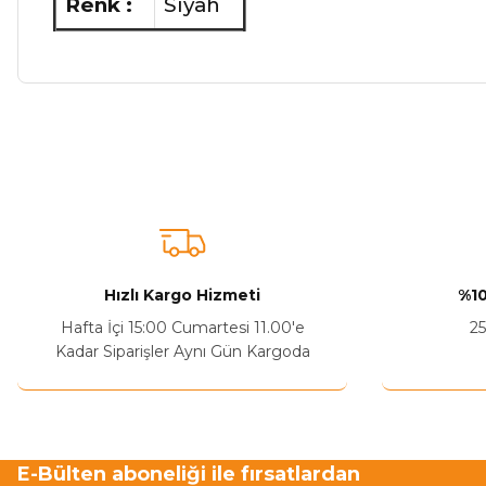
Renk :
Siyah
Bu ürünün fiyat bilgisi, resim, ürün açıklamalarında ve diğer ko
Görüş ve önerileriniz için teşekkür ederiz.
Ürün resmi kalitesiz, bozuk veya görüntülenemiyor.
Ürün açıklamasında eksik bilgiler bulunuyor.
Sitenize Pek Güvenemedim
Hızlı Kargo Hizmeti
%10
Ürün fiyatı diğer sitelerden daha pahalı.
Hafta İçi 15:00 Cumartesi 11.00'e
25
Bu ürüne benzer farklı alternatifler olmalı.
Kadar Siparişler Aynı Gün Kargoda
E-Bülten aboneliği ile fırsatlardan