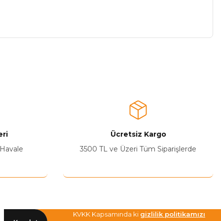
a iletebilirsiniz.
ri
Ücretsiz Kargo
 Havale
3500 TL ve Üzeri Tüm Siparişlerde
KVKK Kapsamında ki
gizlilik politikamızı