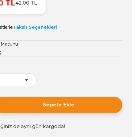
0 TL
42,00 TL
itlerle
Taksit Seçenekleri
r Macunu
3
Sepete Ekle
iğiniz de aynı gün kargoda!