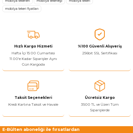
mobilya tekerleri
mobilya tekerleği
mobilya tekeri
Görüş ve önerileriniz için teşekkür ederiz.
mobilya tekeri fiyatları
Ürün resmi kalitesiz, bozuk veya görüntülenemiyor.
Ürün açıklamasında eksik bilgiler bulunuyor.
Sitenize Pek Güvenemedim
Ürün fiyatı diğer sitelerden daha pahalı.
Hızlı Kargo Hizmeti
%100 Güvenli Alışveriş
Hafta İçi 15:00 Cumartesi
256bit SSL Sertifikası
Bu ürüne benzer farklı alternatifler olmalı.
11.00'e Kadar Siparişler Aynı
Gün Kargoda
Yetkiliye Gönder
Taksit Seçenekleri
Ücretsiz Kargo
Kredi Kartına Taksit ve Havale
3500 TL ve Üzeri Tüm
Siparişlerde
E-Bülten aboneliği ile fırsatlardan