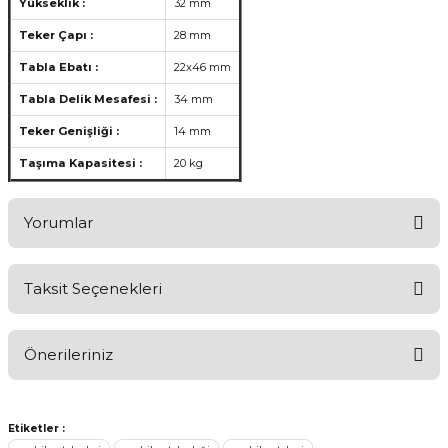
Yükseklik :
32 mm
Teker Çapı :
28 mm
Tabla Ebatı :
22x46 mm
Tabla Delik Mesafesi :
34 mm
Teker Genişliği :
14 mm
Taşıma Kapasitesi :
20 kg
Yorumlar
Taksit Seçenekleri
Ürünü Değerlendirerek Müşterilerimize Deneyiminizden Bahsedin
🤩
Önerileriniz
Ürünü Değerlendir
Bu ürünün fiyat bilgisi, resim, ürün açıklamalarında ve diğer
konularda yetersiz gördüğünüz noktaları öneri formunu kullanarak
Etiketler :
tarafımıza iletebilirsiniz.