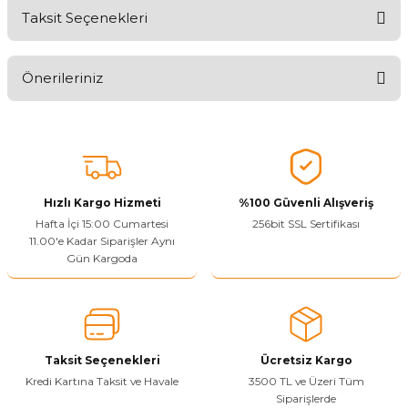
Taksit Seçenekleri
Ürünü Değerlendirerek Müşterilerimize Deneyiminizden Bahsedin
🤩
Önerileriniz
Ürünü Değerlendir
Bu ürünün fiyat bilgisi, resim, ürün açıklamalarında ve diğer
konularda yetersiz gördüğünüz noktaları öneri formunu kullanarak
tarafımıza iletebilirsiniz.
Görüş ve önerileriniz için teşekkür ederiz.
Hızlı Kargo Hizmeti
%100 Güvenli Alışveriş
Ürün resmi kalitesiz, bozuk veya görüntülenemiyor.
Hafta İçi 15:00 Cumartesi
256bit SSL Sertifikası
11.00'e Kadar Siparişler Aynı
Ürün açıklamasında eksik bilgiler bulunuyor.
Gün Kargoda
Sitenize Pek Güvenemedim
Ürün fiyatı diğer sitelerden daha pahalı.
Bu ürüne benzer farklı alternatifler olmalı.
Taksit Seçenekleri
Ücretsiz Kargo
Kredi Kartına Taksit ve Havale
3500 TL ve Üzeri Tüm
Siparişlerde