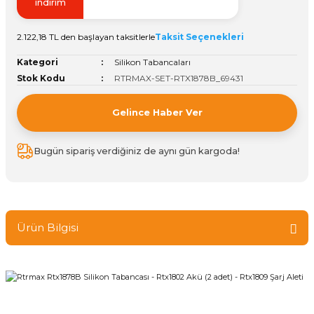
indirim
Vitrin Ara Ayakları
Askı Boruları ve Flanşları
Cam Kilidi
Piton Askı
Tutkal Çeşitleri
Fırça ve Spatula
Sıcak Hava Tabancası
Sabunluk
Pantolonluk
2.122,18 TL den başlayan taksitlerle
Taksit Seçenekleri
Ayak Tablaları
Ara Ayak ve Aparatları
Sandık Kilitleri
Streç
El Rendesi
Şampuanlık
Kategori
Silikon Tabancaları
Stok Kodu
RTRMAX-SET-RTX1878B_69431
aları
Papuç Çeşitleri
Elektronik Kilitler
Vida, Dübel ve Çivi
Silikon Tabancaları
Tuvalet Fırçalığı
Gelince Haber Ver
Zımba Teli
Tuvalet Kağıtlılığı
Bugün sipariş verdiğiniz de aynı gün kargoda!
Zımpara Çeşitleri
Ürün Bilgisi