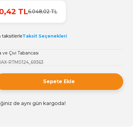
0,42 TL
6.048,02 TL
taksitlerle
Taksit Seçenekleri
 ve Çivi Tabancası
AX-RTM0124_69363
Sepete Ekle
iğiniz de aynı gün kargoda!