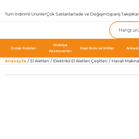
Tüm İndirimli Ürünler
Çok Satılanlar
İade ve Değişim
Sipariş Takip
Ka
Mobilya
Dolap Kulpları
Kapı Kolu ve Kilitler
Ankast
Aksesuarları
Anasayfa
El Aletleri
Elektrikli El Aletleri Çeşitleri
Havalı Makina