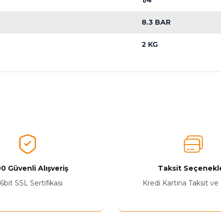
1/4”
8.3 BAR
2 KG
nularda yetersiz gördüğünüz noktaları öneri formunu kullanarak tarafımız
Ürünü Değerlendirerek Müşterilerimize Deneyiminizden Bahsedin🤩
Ürünü Değerlendir
0 Güvenli Alışveriş
Taksit Seçenekle
6bit SSL Sertifikası
Kredi Kartına Taksit ve