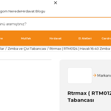
rgom Nerede
Hırdavat Blogu
re
Mutfak
Hırdavat
El Aletleri
Gardr
lar
Zımba ve Çivi Tabancası
Rtrmax ( RTM0124 ) Havalı 16-40 Zımba 
Markanı
Rtrmax ( RTM0124
Tabancası