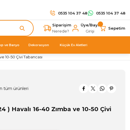
0535 104 37 48
0535 104 37 48
Siparişim
Üye/Bayi
Sepetim
Nerede?
Girişi
op ve Banyo
Dekorasyon
Küçük Ev Aletleri
ve 10-50 Çivi Tabancası
n tüm ürünleri
 ) Havalı 16-40 Zımba ve 10-50 Çivi