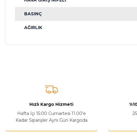
HAVA GİRİŞ NİPELİ
BASINÇ
AĞIRLIK
Bu ürünün fiyat bilgisi, resim, ürün açıklamalarında ve diğer ko
Görüş ve önerileriniz için teşekkür ederiz.
Ürün resmi kalitesiz, bozuk veya görüntülenemiyor.
Ürün açıklamasında eksik bilgiler bulunuyor.
Sitenize Pek Güvenemedim
Hızlı Kargo Hizmeti
%10
Ürün fiyatı diğer sitelerden daha pahalı.
Hafta İçi 15:00 Cumartesi 11.00'e
25
Bu ürüne benzer farklı alternatifler olmalı.
Kadar Siparişler Aynı Gün Kargoda