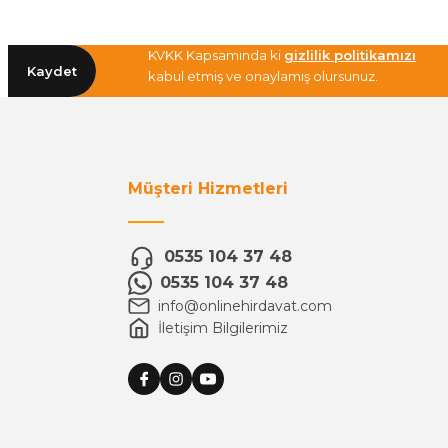
KVKK Kapsamında ki
gizlilik politikamızı
Kaydet
kabul etmiş ve onaylamış olursunuz.
Müşteri Hizmetleri
0535 104 37 48
0535 104 37 48
info@onlinehirdavat.com
İletişim Bilgilerimiz