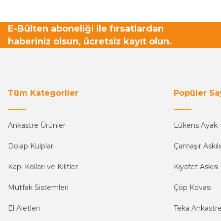
E-Bülten aboneliği ile fırsatlardan
haberiniz olsun, ücretsiz kayıt olun.
Tüm Kategoriler
Popüler Sa
Ankastre Ürünler
Lükens Ayak
Dolap Kulpları
Çamaşır Askılı
Kapı Kolları ve Kilitler
Kıyafet Askısı
Mutfak Sistemleri
Çöp Kovası
El Aletleri
Teka Ankastr