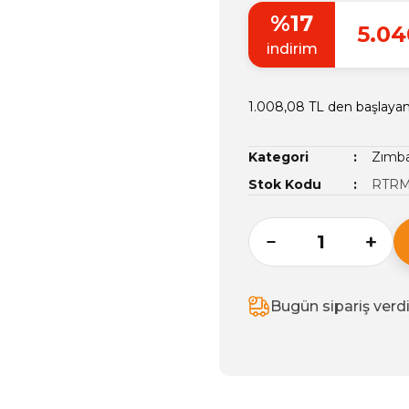
%17
5.04
indirim
1.008,08 TL den başlayan 
Kategori
Zımba
Stok Kodu
RTRM
Bugün sipariş verd