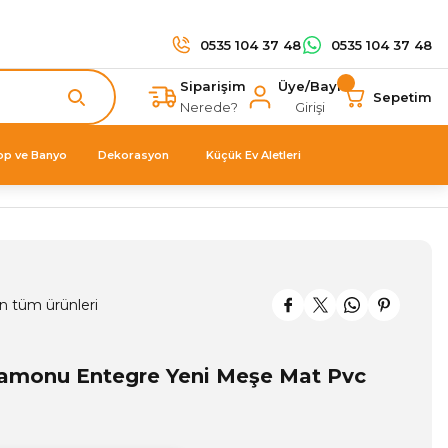
0535 104 37 48
0535 104 37 48
Siparişim
Üye/Bayi
Sepetim
Nerede?
Girişi
op ve Banyo
Dekorasyon
Küçük Ev Aletleri
n tüm ürünleri
amonu Entegre Yeni Meşe Mat Pvc