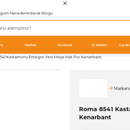
rgom Nerede
Hırdavat Blogu
re
Mutfak
Hırdavat
El Aletleri
Gardr
41 Kastamonu Entegre Yeni Meşe Mat Pvc Kenarbant
Markanı
Roma 8541 Kast
Kenarbant