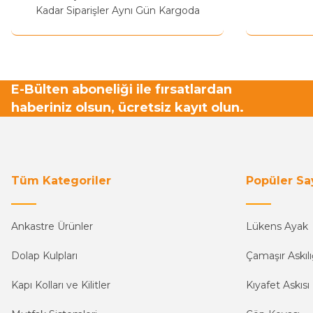
Bu ürüne benzer farklı alternatifler olmalı.
Kadar Siparişler Aynı Gün Kargoda
E-Bülten aboneliği ile fırsatlardan
haberiniz olsun, ücretsiz kayıt olun.
Tüm Kategoriler
Popüler Sa
Ankastre Ürünler
Lükens Ayak
Dolap Kulpları
Çamaşır Askılı
Kapı Kolları ve Kilitler
Kıyafet Askısı