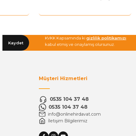
KVKK Kapsamında ki
gizlilik politikamızı
Kaydet
kabul etmiş ve onaylamış olursunuz.
Müşteri Hizmetleri
0535 104 37 48
0535 104 37 48
info@onlinehirdavat.com
İletişim Bilgilerimiz