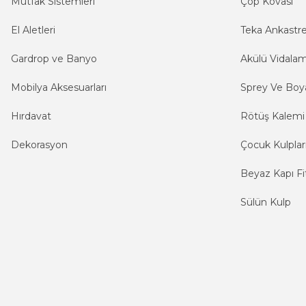
Mutfak Sistemleri
Çöp Kovası
El Aletleri
Teka Ankastr
Gardrop ve Banyo
Akülü Vidala
Mobilya Aksesuarları
Sprey Ve Boya
Hırdavat
Rötüş Kalemi
Dekorasyon
Çocuk Kulplar
Beyaz Kapı Fit
Sülün Kulp