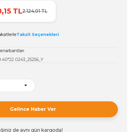
0,15 TL
2.124,01 TL
ksitlerle
Taksit Seçenekleri
enarbantları
.40*22 0243_25256_Y
Gelince Haber Ver
iğiniz de aynı gün kargoda!