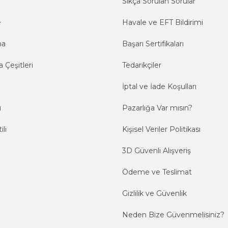
Sıkça Sorulan Sorular
e
Havale ve EFT Bildirimi
ma
Başarı Sertifikaları
 Çeşitleri
Tedarikçiler
İptal ve İade Koşulları
ı
Pazarlığa Var mısın?
ili
Kişisel Veriler Politikası
3D Güvenli Alışveriş
Ödeme ve Teslimat
Gizlilik ve Güvenlik
Neden Bize Güvenmelisiniz?