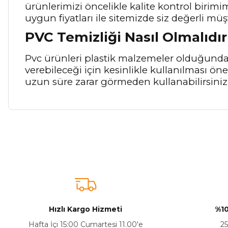
ürünlerimizi öncelikle kalite kontrol birim
uygun fiyatları ile sitemizde siz değerli müş
PVC Temizliği Nasıl Olmalıdır
Pvc ürünleri plastik malzemeler olduğunda
verebileceği için kesinlikle kullanılması ö
uzun süre zarar görmeden kullanabilirsiniz
Bu ürünün fiyat bilgisi, resim, ürün açıklamalarında ve diğer ko
Görüş ve önerileriniz için teşekkür ederiz.
Ürün resmi kalitesiz, bozuk veya görüntülenemiyor.
Ürün açıklamasında eksik bilgiler bulunuyor.
Sitenize Pek Güvenemedim
Hızlı Kargo Hizmeti
%10
Ürün fiyatı diğer sitelerden daha pahalı.
Hafta İçi 15:00 Cumartesi 11.00'e
25