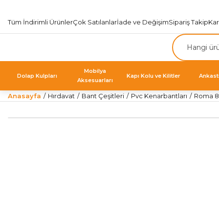
Tüm İndirimli Ürünler
Çok Satılanlar
İade ve Değişim
Sipariş Takip
Ka
Mobilya
Dolap Kulpları
Kapı Kolu ve Kilitler
Ankast
Aksesuarları
Anasayfa
Hırdavat
Bant Çeşitleri
Pvc Kenarbantları
Roma 85