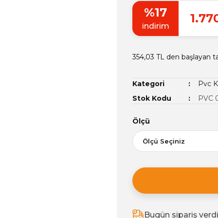
%17
1.77
indirim
354,03 TL den başlayan ta
Kategori
Pvc K
Stok Kodu
PVC 0
Ölçü
Bugün sipariş verd