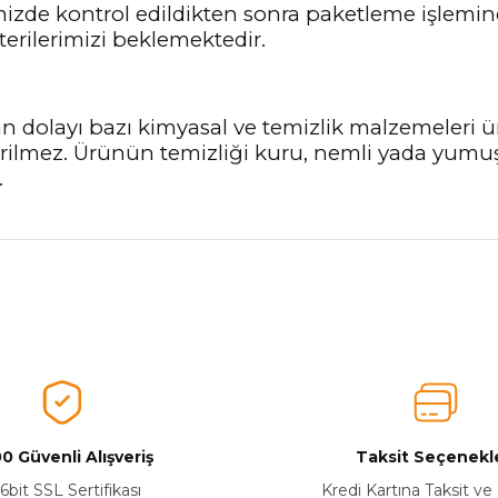
imizde kontrol edildikten sonra paketleme işlemin
terilerimizi beklemektedir.
n dolayı bazı kimyasal ve temizlik malzemeleri
nerilmez. Ürünün temizliği kuru, nemli yada yumu
.
nularda yetersiz gördüğünüz noktaları öneri formunu kullanarak tarafımız
Ürünü Değerlendirerek Müşterilerimize Deneyiminizden Bahsedin🤩
Ürünü Değerlendir
0 Güvenli Alışveriş
Taksit Seçenekle
6bit SSL Sertifikası
Kredi Kartına Taksit ve