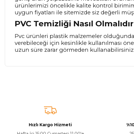
ürünlerimizi öncelikle kalite kontrol birim
uygun fiyatları ile sitemizde siz değerli müş
PVC Temizliği Nasıl Olmalıdır
Pvc ürünleri plastik malzemeler olduğunda
verebileceği için kesinlikle kullanılması ö
uzun süre zarar görmeden kullanabilirsiniz
Bu ürünün fiyat bilgisi, resim, ürün açıklamalarında ve diğer ko
Görüş ve önerileriniz için teşekkür ederiz.
Ürün resmi kalitesiz, bozuk veya görüntülenemiyor.
Ürün açıklamasında eksik bilgiler bulunuyor.
Sitenize Pek Güvenemedim
Hızlı Kargo Hizmeti
%10
Ürün fiyatı diğer sitelerden daha pahalı.
Hafta İçi 15:00 Cumartesi 11.00'e
25