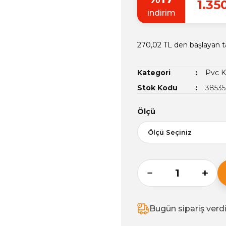
1.35
indirim
270,02 TL den başlayan ta
Kategori
Pvc K
Stok Kodu
38535
Ölçü
Bugün sipariş verd