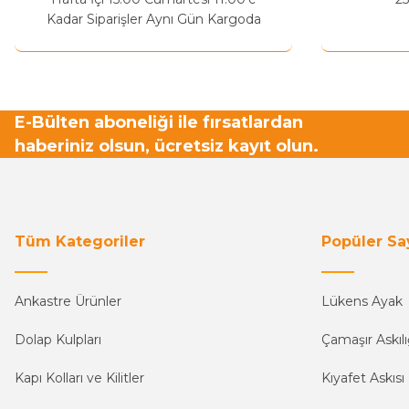
Bu ürüne benzer farklı alternatifler olmalı.
Kadar Siparişler Aynı Gün Kargoda
E-Bülten aboneliği ile fırsatlardan
haberiniz olsun, ücretsiz kayıt olun.
Tüm Kategoriler
Popüler Sa
Ankastre Ürünler
Lükens Ayak
Dolap Kulpları
Çamaşır Askılı
Kapı Kolları ve Kilitler
Kıyafet Askısı