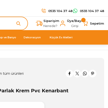
0535 104 37 48
0535 104 37 48
Siparişim
Üye/Bayi
Sepetim
Nerede?
Girişi
op ve Banyo
Dekorasyon
Küçük Ev Aletleri
n tüm ürünleri
arlak Krem Pvc Kenarbant