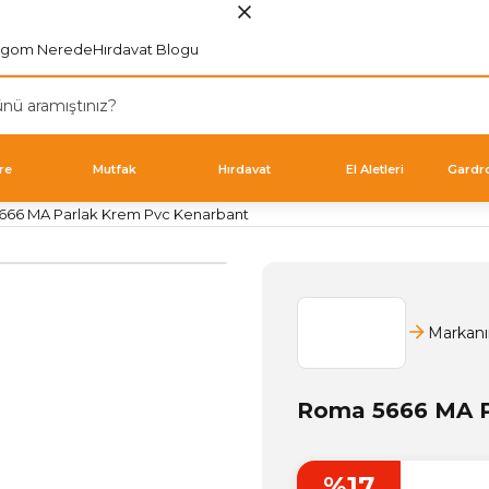
rgom Nerede
Hırdavat Blogu
re
Mutfak
Hırdavat
El Aletleri
Gardr
666 MA Parlak Krem Pvc Kenarbant
Markanı
Roma 5666 MA P
%17