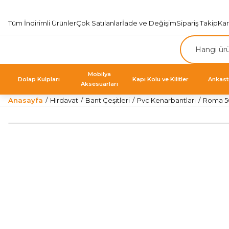
Tüm İndirimli Ürünler
Çok Satılanlar
İade ve Değişim
Sipariş Takip
Ka
Mobilya
Dolap Kulpları
Kapı Kolu ve Kilitler
Ankast
Aksesuarları
Anasayfa
Hırdavat
Bant Çeşitleri
Pvc Kenarbantları
Roma 5