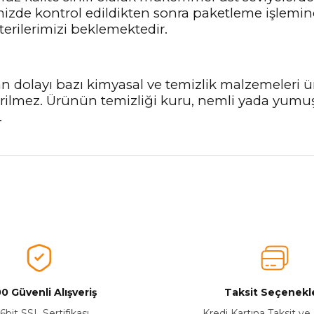
imizde kontrol edildikten sonra paketleme işlemin
terilerimizi beklemektedir.
n dolayı bazı kimyasal ve temizlik malzemeleri
nerilmez. Ürünün temizliği kuru, nemli yada yumu
.
nularda yetersiz gördüğünüz noktaları öneri formunu kullanarak tarafımız
Ürünü Değerlendirerek Müşterilerimize Deneyiminizden Bahsedin🤩
Ürünü Değerlendir
0 Güvenli Alışveriş
Taksit Seçenekle
6bit SSL Sertifikası
Kredi Kartına Taksit ve