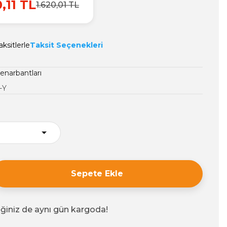
0,11 TL
1.620,01 TL
ksitlerle
Taksit Seçenekleri
enarbantları
-Y
Sepete Ekle
iğiniz de aynı gün kargoda!