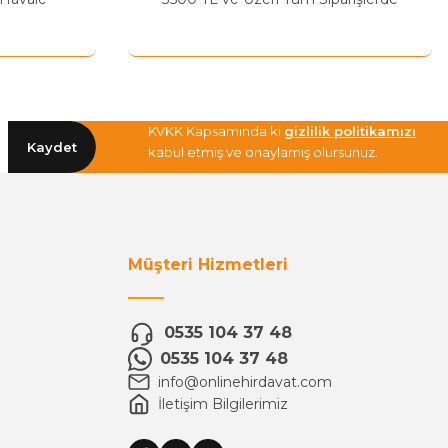
KVKK Kapsamında ki
gizlilik politikamızı
Kaydet
kabul etmiş ve onaylamış olursunuz.
Müşteri Hizmetleri
0535 104 37 48
0535 104 37 48
info@onlinehirdavat.com
İletişim Bilgilerimiz