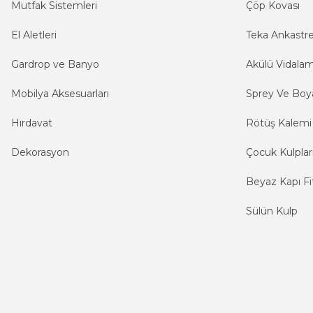
Mutfak Sistemleri
Çöp Kovası
El Aletleri
Teka Ankastr
Gardrop ve Banyo
Akülü Vidala
Mobilya Aksesuarları
Sprey Ve Boya
Hırdavat
Rötüş Kalemi
Dekorasyon
Çocuk Kulplar
Beyaz Kapı Fit
Sülün Kulp