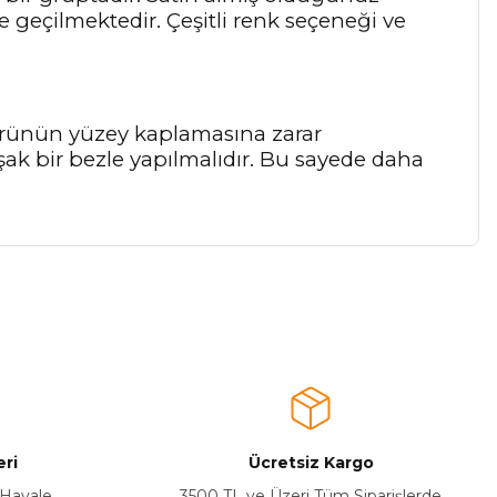
e geçilmektedir. Çeşitli renk seçeneği ve
 ürünün yüzey kaplamasına zarar
şak bir bezle yapılmalıdır. Bu sayede daha
a iletebilirsiniz.
ri
Ücretsiz Kargo
 Havale
3500 TL ve Üzeri Tüm Siparişlerde