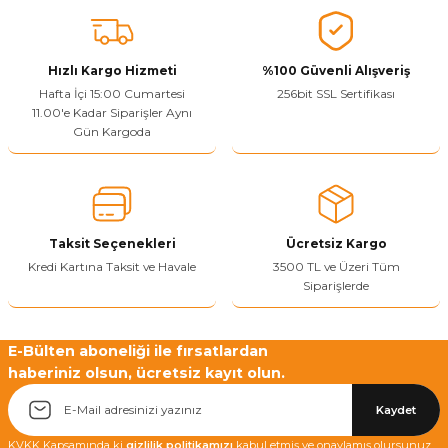
konularda yetersiz gördüğünüz noktaları öneri formunu kullanarak
tarafımıza iletebilirsiniz.
Görüş ve önerileriniz için teşekkür ederiz.
Hızlı Kargo Hizmeti
%100 Güvenli Alışveriş
Ürün resmi kalitesiz, bozuk veya görüntülenemiyor.
Hafta İçi 15:00 Cumartesi
256bit SSL Sertifikası
11.00'e Kadar Siparişler Aynı
Ürün açıklamasında eksik bilgiler bulunuyor.
Gün Kargoda
Sitenize Pek Güvenemedim
Ürün fiyatı diğer sitelerden daha pahalı.
Bu ürüne benzer farklı alternatifler olmalı.
Taksit Seçenekleri
Ücretsiz Kargo
Kredi Kartına Taksit ve Havale
3500 TL ve Üzeri Tüm
Siparişlerde
Yetkiliye Gönder
E-Bülten aboneliği ile fırsatlardan
haberiniz olsun, ücretsiz kayıt olun.
Kaydet
KVKK Kapsamında ki
gizlilik politikamızı
kabul etmiş ve onaylamış olursunuz.