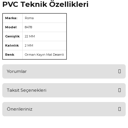
PVC Teknik Özellikleri
Marka:
Roma
Model
:
8478
Genişlik
:
22 MM
Kalınlık
:
2 MM
Renk
:
Orman Kayın Mat Desenli
Yorumlar
Taksit Seçenekleri
Ürünü Değerlendirerek Müşterilerimize Deneyiminizden Bahsedin
🤩
Önerileriniz
Ürünü Değerlendir
Bu ürünün fiyat bilgisi, resim, ürün açıklamalarında ve diğer