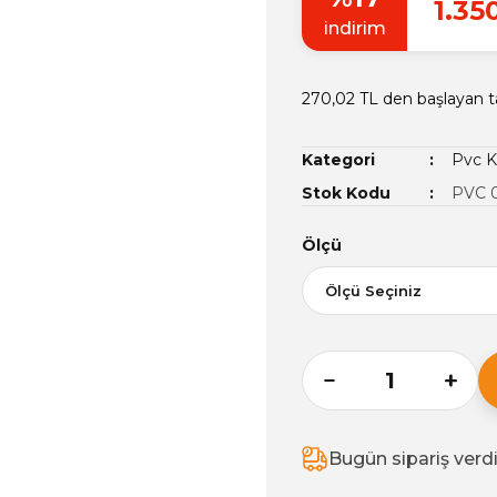
1.35
indirim
270,02 TL den başlayan ta
Kategori
Pvc K
Stok Kodu
PVC 0
Ölçü
Bugün sipariş verd