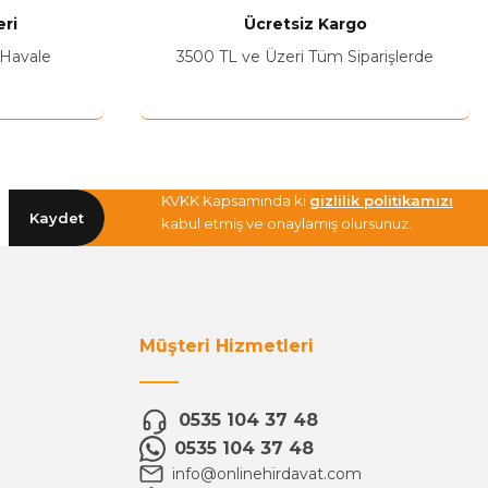
ri
Ücretsiz Kargo
 Havale
3500 TL ve Üzeri Tüm Siparişlerde
KVKK Kapsamında ki
gizlilik politikamızı
Kaydet
kabul etmiş ve onaylamış olursunuz.
Müşteri Hizmetleri
0535 104 37 48
0535 104 37 48
info@onlinehirdavat.com