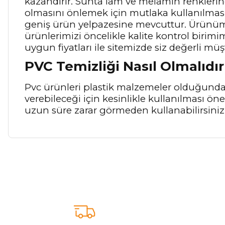
kazandırır. Sunta lam ve melamin renkleri
olmasını önlemek için mutlaka kullanılması g
geniş ürün yelpazesine mevcuttur. Ürünümü
ürünlerimizi öncelikle kalite kontrol birim
uygun fiyatları ile sitemizde siz değerli müş
PVC Temizliği Nasıl Olmalıdır
Pvc ürünleri plastik malzemeler olduğunda
verebileceği için kesinlikle kullanılması ö
uzun süre zarar görmeden kullanabilirsiniz
Bu ürünün fiyat bilgisi, resim, ürün açıklamalarında ve diğer ko
Görüş ve önerileriniz için teşekkür ederiz.
Ürün resmi kalitesiz, bozuk veya görüntülenemiyor.
Ürün açıklamasında eksik bilgiler bulunuyor.