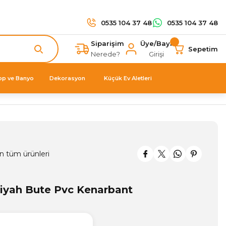
0535 104 37 48
0535 104 37 48
Siparişim
Üye/Bayi
Sepetim
Nerede?
Girişi
op ve Banyo
Dekorasyon
Küçük Ev Aletleri
n tüm ürünleri
iyah Bute Pvc Kenarbant