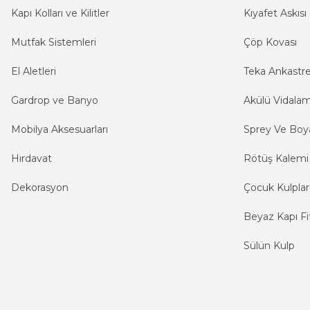
Kapı Kolları ve Kilitler
Kıyafet Askısı
Mutfak Sistemleri
Çöp Kovası
El Aletleri
Teka Ankastr
Gardrop ve Banyo
Akülü Vidala
Mobilya Aksesuarları
Sprey Ve Boya
Hırdavat
Rötüş Kalemi
Dekorasyon
Çocuk Kulplar
Beyaz Kapı Fit
Sülün Kulp