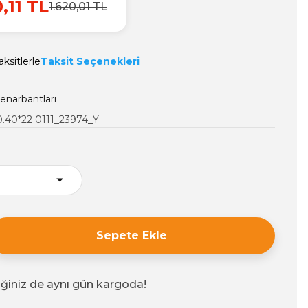
0,11 TL
1.620,01 TL
ksitlerle
Taksit Seçenekleri
enarbantları
.40*22 0111_23974_Y
Sepete Ekle
iğiniz de aynı gün kargoda!