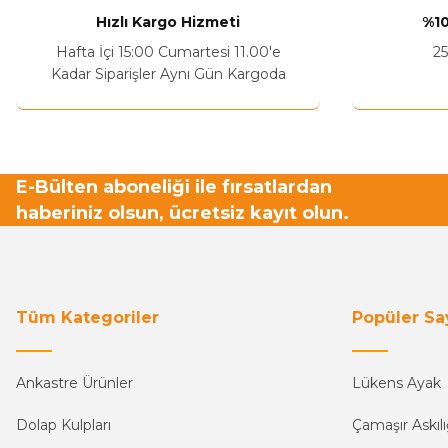
Sitenize Pek Güvenemedim
Hızlı Kargo Hizmeti
%10
Ürün fiyatı diğer sitelerden daha pahalı.
Hafta İçi 15:00 Cumartesi 11.00'e
25
Bu ürüne benzer farklı alternatifler olmalı.
Kadar Siparişler Aynı Gün Kargoda
E-Bülten aboneliği ile fırsatlardan
haberiniz olsun, ücretsiz kayıt olun.
Tüm Kategoriler
Popüler Sa
Ankastre Ürünler
Lükens Ayak
Dolap Kulpları
Çamaşır Askılı