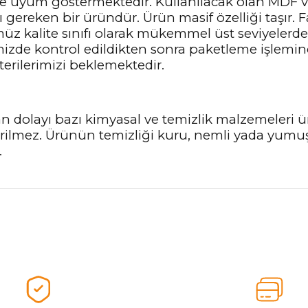
ne uyum göstermektedir. Kullanılacak olan MDF 
ereken bir üründür. Ürün masif özelliği taşır. Fa
z kalite sınıfı olarak mükemmel üst seviyelerde 
imizde kontrol edildikten sonra paketleme işlemin
terilerimizi beklemektedir.
n dolayı bazı kimyasal ve temizlik malzemeleri
nerilmez. Ürünün temizliği kuru, nemli yada yumu
.
nularda yetersiz gördüğünüz noktaları öneri formunu kullanarak tarafımız
Ürünü Değerlendirerek Müşterilerimize Deneyiminizden Bahsedin🤩
Ürünü Değerlendir