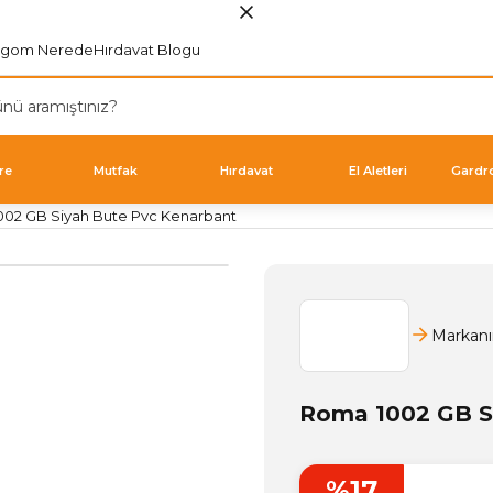
rgom Nerede
Hırdavat Blogu
re
Mutfak
Hırdavat
El Aletleri
Gardr
02 GB Siyah Bute Pvc Kenarbant
Markanı
Roma 1002 GB S
%17