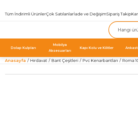
Tüm İndirimli Ürünler
Çok Satılanlar
İade ve Değişim
Sipariş Takip
Ka
Mobilya
Dolap Kulpları
Kapı Kolu ve Kilitler
Ankast
Aksesuarları
Anasayfa
Hırdavat
Bant Çeşitleri
Pvc Kenarbantları
Roma 10