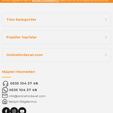
KVKK Kapsamında ki
gizlilik politikamızı
kabul etmiş ve onaylamış olursunuz.
Tüm Kategoriler
Popüler Sayfalar
Onlinehirdavat.com
Müşteri Hizmetleri
0535 104 37 48
0535 104 37 48
info@onlinehirdavat.com
İletişim Bilgilerimiz