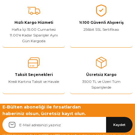
konularda yetersiz gördüğünüz noktaları öneri formunu kullanarak
tarafımıza iletebilirsiniz.
Görüş ve önerileriniz için teşekkür ederiz.
Hızlı Kargo Hizmeti
%100 Güvenli Alışveriş
Ürün resmi kalitesiz, bozuk veya görüntülenemiyor.
Hafta İçi 15:00 Cumartesi
256bit SSL Sertifikası
11.00'e Kadar Siparişler Aynı
Ürün açıklamasında eksik bilgiler bulunuyor.
Gün Kargoda
Sitenize Pek Güvenemedim
Ürün fiyatı diğer sitelerden daha pahalı.
Bu ürüne benzer farklı alternatifler olmalı.
Taksit Seçenekleri
Ücretsiz Kargo
Kredi Kartına Taksit ve Havale
3500 TL ve Üzeri Tüm
Siparişlerde
Yetkiliye Gönder
E-Bülten aboneliği ile fırsatlardan
haberiniz olsun, ücretsiz kayıt olun.
Kaydet