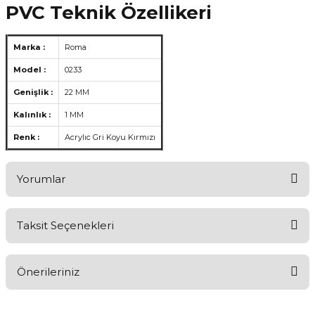
PVC Teknik Özellikeri
Marka :
Roma
Model :
0233
Genişlik :
22 MM
Kalınlık :
1 MM
Renk :
Acrylıc Gri Koyu Kırmızı
Yorumlar
Taksit Seçenekleri
Ürünü Değerlendirerek Müşterilerimize Deneyiminizden Bahsedin
🤩
Önerileriniz
Ürünü Değerlendir
Bu ürünün fiyat bilgisi, resim, ürün açıklamalarında ve diğer