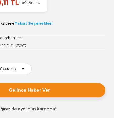
8,11 TL
1.641,61 TL
ksitlerle
Taksit Seçenekleri
enarbantları
*22 5141_63267
Gelince Haber Ver
iğiniz de aynı gün kargoda!