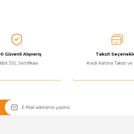
nularda yetersiz gördüğünüz noktaları öneri formunu kullanarak tarafımız
Ürünü Değerlendirerek Müşterilerimize Deneyiminizden Bahsedin🤩
Ürünü Değerlendir
0 Güvenli Alışveriş
Taksit Seçenekle
6bit SSL Sertifikası
Kredi Kartına Taksit ve
Yetkiliye Gönder