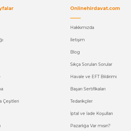
yfalar
Onlinehirdavat.com
Hakkımızda
ğı
İletişim
Blog
Sıkça Sorulan Sorular
e
Havale ve EFT Bildirimi
ma
Başarı Sertifikaları
 Çeşitleri
Tedarikçiler
İptal ve İade Koşulları
ı
Pazarlığa Var mısın?