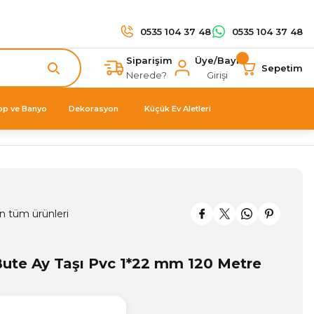
0535 104 37 48
0535 104 37 48
Siparişim
Üye/Bayi
Sepetim
Nerede?
Girişi
op ve Banyo
Dekorasyon
Küçük Ev Aletleri
n tüm ürünleri
te Ay Taşı Pvc 1*22 mm 120 Metre