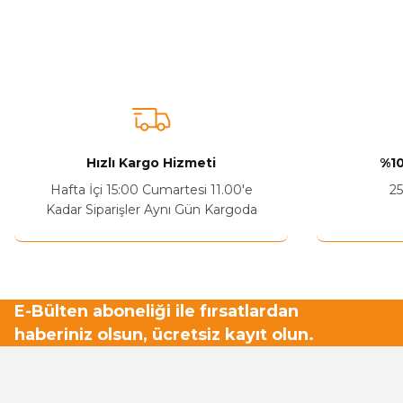
Bu ürünün fiyat bilgisi, resim, ürün açıklamalarında ve diğer ko
Görüş ve önerileriniz için teşekkür ederiz.
Ürün resmi kalitesiz, bozuk veya görüntülenemiyor.
Ürün açıklamasında eksik bilgiler bulunuyor.
Sitenize Pek Güvenemedim
Hızlı Kargo Hizmeti
%10
Ürün fiyatı diğer sitelerden daha pahalı.
Hafta İçi 15:00 Cumartesi 11.00'e
25
Bu ürüne benzer farklı alternatifler olmalı.
Kadar Siparişler Aynı Gün Kargoda
E-Bülten aboneliği ile fırsatlardan
haberiniz olsun, ücretsiz kayıt olun.