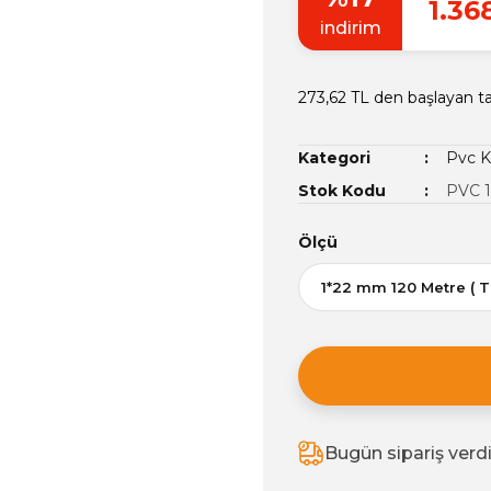
1.36
indirim
273,62 TL den başlayan ta
Kategori
Pvc K
Stok Kodu
PVC 1
Ölçü
Bugün sipariş verd