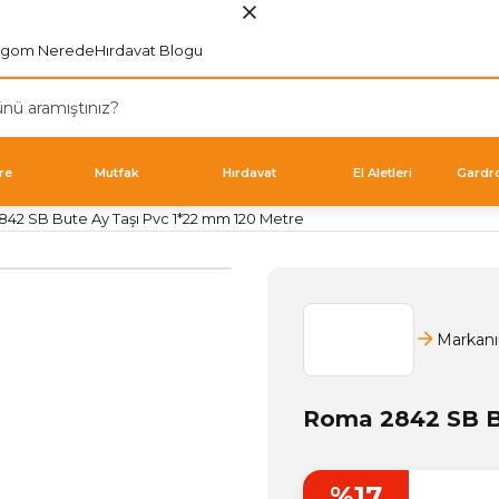
rgom Nerede
Hırdavat Blogu
re
Mutfak
Hırdavat
El Aletleri
Gardr
42 SB Bute Ay Taşı Pvc 1*22 mm 120 Metre
Markanı
Roma 2842 SB Bu
%17