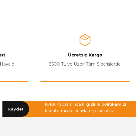
a iletebilirsiniz.
ri
Ücretsiz Kargo
 Havale
3500 TL ve Üzeri Tüm Siparişlerde
KVKK Kapsamında ki
gizlilik politikamızı
Kaydet
kabul etmiş ve onaylamış olursunuz.