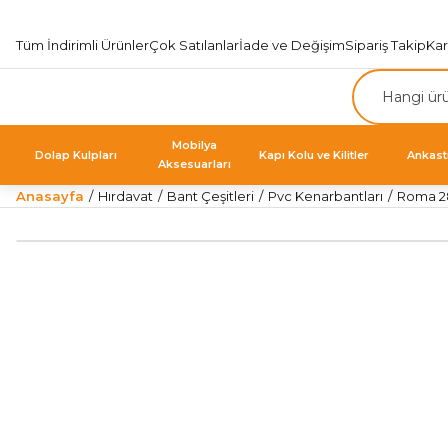
Tüm İndirimli Ürünler
Çok Satılanlar
İade ve Değişim
Sipariş Takip
Ka
Mobilya
Dolap Kulpları
Kapı Kolu ve Kilitler
Ankast
Aksesuarları
Anasayfa
Hırdavat
Bant Çeşitleri
Pvc Kenarbantları
Roma 28