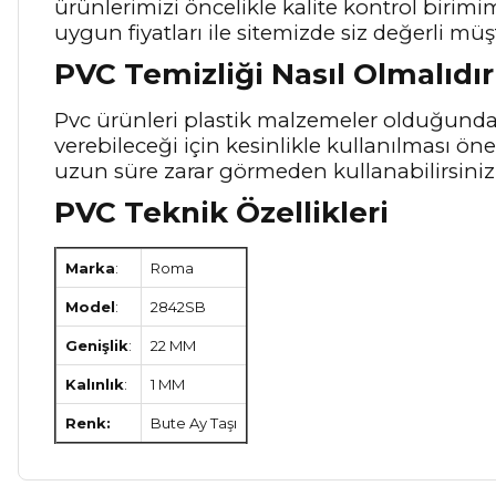
ürünlerimizi öncelikle kalite kontrol birim
uygun fiyatları ile sitemizde siz değerli müş
PVC Temizliği Nasıl Olmalıdır
Pvc ürünleri plastik malzemeler olduğunda
verebileceği için kesinlikle kullanılması ö
uzun süre zarar görmeden kullanabilirsiniz
PVC Teknik Özellikleri
Marka
:
Roma
Model
:
2842SB
Genişlik
:
22 MM
Kalınlık
:
1 MM
Renk:
Bute Ay Taşı