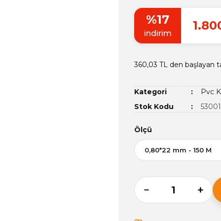
%17
1.80
indirim
360,03 TL den başlayan ta
Kategori
Pvc K
Stok Kodu
5300
Ölçü