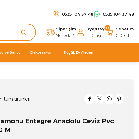
0535 104 37 48
0535 104 37 48
0
Siparişim
Üye/Bayi
Sepetim
Nerede?
Girişi
0,00 TL
op ve Banyo
Dekorasyon
Küçük Ev Aletleri
n tüm ürünleri
amonu Entegre Anadolu Ceviz Pvc
0 M