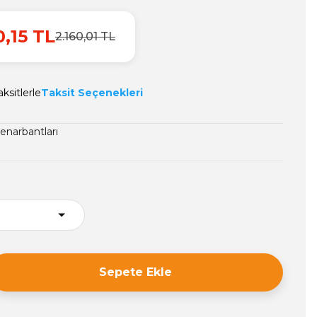
0,15 TL
2.160,01 TL
ksitlerle
Taksit Seçenekleri
enarbantları
1
Sepete Ekle