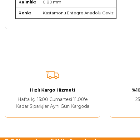
Kalınlık:
0.80 mm
Renk:
Kastamonu Entegre Anadolu Ceviz
Bu ürünün fiyat bilgisi, resim, ürün açıklamalarında ve diğer ko
Görüş ve önerileriniz için teşekkür ederiz.
Ürün resmi kalitesiz, bozuk veya görüntülenemiyor.
Ürün açıklamasında eksik bilgiler bulunuyor.
Sitenize Pek Güvenemedim
Hızlı Kargo Hizmeti
%10
Ürün fiyatı diğer sitelerden daha pahalı.
Hafta İçi 15:00 Cumartesi 11.00'e
25
Bu ürüne benzer farklı alternatifler olmalı.
Kadar Siparişler Aynı Gün Kargoda