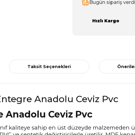
Bugün sipariş verd
Hızlı Kargo
Taksit Seçenekleri
Önerile
 Anadolu Ceviz Pvc
sınıf kaliteye sahip en üst düzeyde malzemeden ü
, PVC ve sentetik değiştiricilerle üretilir. MDF k