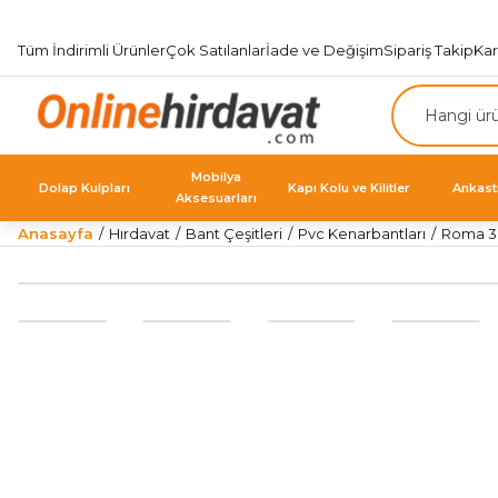
Tüm İndirimli Ürünler
Çok Satılanlar
İade ve Değişim
Sipariş Takip
Ka
Mobilya
Dolap Kulpları
Kapı Kolu ve Kilitler
Ankast
Aksesuarları
Anasayfa
Hırdavat
Bant Çeşitleri
Pvc Kenarbantları
Roma 30