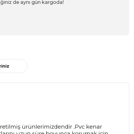
iğiniz de aynı gün kargoda!
riniz
retilmiş ürünlerimizdendir .Pvc kenar
enarlarını uzun süre boyunca korumak için