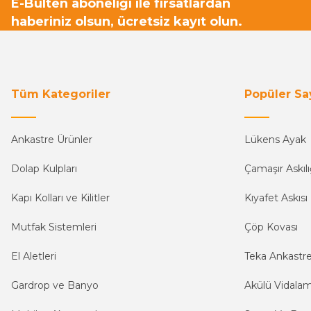
E-Bülten aboneliği ile fırsatlardan
haberiniz olsun, ücretsiz kayıt olun.
Tüm Kategoriler
Popüler Sa
Ankastre Ürünler
Lükens Ayak
Dolap Kulpları
Çamaşır Askılı
Kapı Kolları ve Kilitler
Kıyafet Askısı
Mutfak Sistemleri
Çöp Kovası
El Aletleri
Teka Ankastr
Gardrop ve Banyo
Akülü Vidala