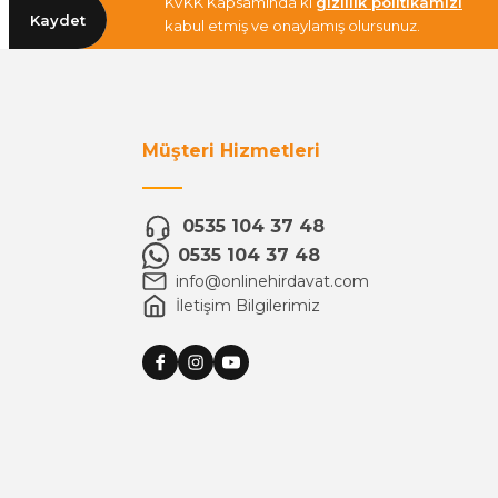
KVKK Kapsamında ki
gizlilik politikamızı
Kaydet
kabul etmiş ve onaylamış olursunuz.
Müşteri Hizmetleri
0535 104 37 48
0535 104 37 48
info@onlinehirdavat.com
İletişim Bilgilerimiz