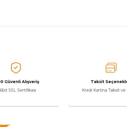
nularda yetersiz gördüğünüz noktaları öneri formunu kullanarak tarafımız
Ürünü Değerlendirerek Müşterilerimize Deneyiminizden Bahsedin🤩
Ürünü Değerlendir
0 Güvenli Alışveriş
Taksit Seçenekle
6bit SSL Sertifikası
Kredi Kartına Taksit ve