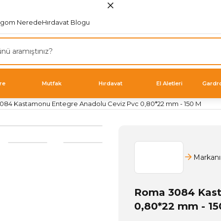
rgom Nerede
Hırdavat Blogu
re
Mutfak
Hırdavat
El Aletleri
Gardr
84 Kastamonu Entegre Anadolu Ceviz Pvc 0,80*22 mm - 150 M
Markanı
Roma 3084 Kast
0,80*22 mm - 15