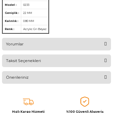
Model :
0233
Genişlik :
22 MM
Kalınlık :
0.80 MM
Renk :
Acrylıc Gri Beyaz
Yorumlar
Taksit Seçenekleri
Ürünü Değerlendirerek Müşterilerimize Deneyiminizden Bahsedin
🤩
Önerileriniz
Ürünü Değerlendir
Bu ürünün fiyat bilgisi, resim, ürün açıklamalarında ve diğer
konularda yetersiz gördüğünüz noktaları öneri formunu kullanarak
tarafımıza iletebilirsiniz.
Görüş ve önerileriniz için teşekkür ederiz.
Hızlı Kargo Hizmeti
%100 Güvenli Alışveriş