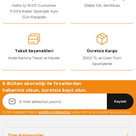
Ürün resmi kalitesiz, bozuk veya görüntülenemiyor.
Hafta İçi 15:00 Cumartesi
256bit SSL Sertifikası
11.00'e Kadar Siparişler Aynı
Ürün açıklamasında eksik bilgiler bulunuyor.
Gün Kargoda
Sitenize Pek Güvenemedim
Ürün fiyatı diğer sitelerden daha pahalı.
Bu ürüne benzer farklı alternatifler olmalı.
Taksit Seçenekleri
Ücretsiz Kargo
Kredi Kartına Taksit ve Havale
3500 TL ve Üzeri Tüm
Siparişlerde
Yetkiliye Gönder
E-Bülten aboneliği ile fırsatlardan
haberiniz olsun, ücretsiz kayıt olun.
Kaydet
KVKK Kapsamında ki
gizlilik politikamızı
kabul etmiş ve onaylamış olursunuz.
Tüm Kategoriler