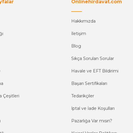
yfalar
Onlinehirdavat.com
Hakkımızda
ğı
İletişim
Blog
Sıkça Sorulan Sorular
e
Havale ve EFT Bildirimi
ma
Başarı Sertifikaları
 Çeşitleri
Tedarikçiler
İptal ve İade Koşulları
ı
Pazarlığa Var mısın?