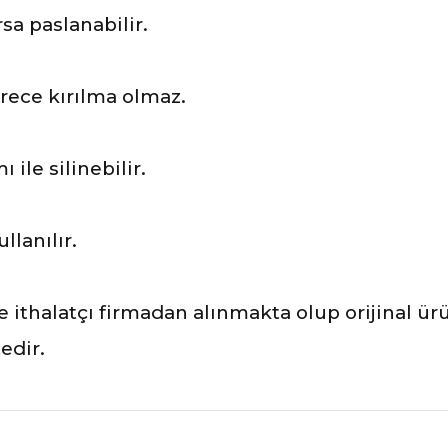
sa paslanabilir.
rece kırılma olmaz.
ile silinebilir.
?
llanılır.
ve ithalatçı firmadan alınmakta olup orijinal ü
edir.