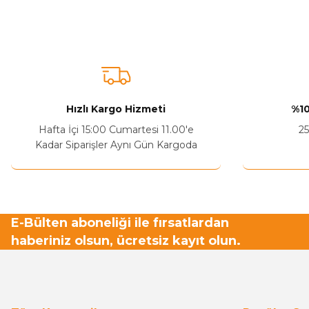
Bu ürünün fiyat bilgisi, resim, ürün açıklamalarında ve diğer ko
Görüş ve önerileriniz için teşekkür ederiz.
Ürün resmi kalitesiz, bozuk veya görüntülenemiyor.
Ürün açıklamasında eksik bilgiler bulunuyor.
Sitenize Pek Güvenemedim
Hızlı Kargo Hizmeti
%10
Ürün fiyatı diğer sitelerden daha pahalı.
Hafta İçi 15:00 Cumartesi 11.00'e
25
Bu ürüne benzer farklı alternatifler olmalı.
Kadar Siparişler Aynı Gün Kargoda
E-Bülten aboneliği ile fırsatlardan
haberiniz olsun, ücretsiz kayıt olun.