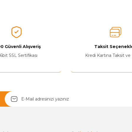
nularda yetersiz gördüğünüz noktaları öneri formunu kullanarak tarafımız
Ürünü Değerlendirerek Müşterilerimize Deneyiminizden Bahsedin🤩
Ürünü Değerlendir
0 Güvenli Alışveriş
Taksit Seçenekle
6bit SSL Sertifikası
Kredi Kartına Taksit ve
Yetkiliye Gönder