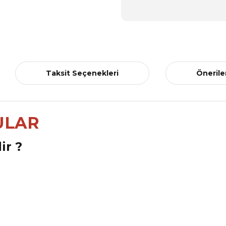
Taksit Seçenekleri
Önerile
ULAR
ir ?