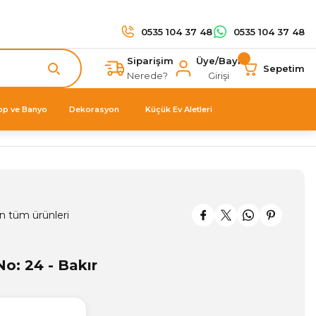
0535 104 37 48
0535 104 37 48
Siparişim
Üye/Bayi
Sepetim
Nerede?
Girişi
op ve Banyo
Dekorasyon
Küçük Ev Aletleri
n tüm ürünleri
o: 24 - Bakır