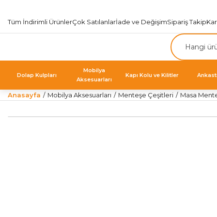
Tüm İndirimli Ürünler
Çok Satılanlar
İade ve Değişim
Sipariş Takip
Ka
Mobilya
Dolap Kulpları
Kapı Kolu ve Kilitler
Ankast
Aksesuarları
Anasayfa
Mobilya Aksesuarları
Menteşe Çeşitleri
Masa Mente