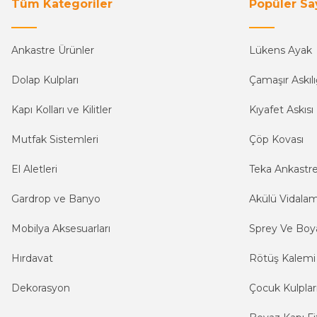
Tüm Kategoriler
Popüler Sa
Ankastre Ürünler
Lükens Ayak
Dolap Kulpları
Çamaşır Askılı
Kapı Kolları ve Kilitler
Kıyafet Askısı
Mutfak Sistemleri
Çöp Kovası
El Aletleri
Teka Ankastr
Gardrop ve Banyo
Akülü Vidala
Mobilya Aksesuarları
Sprey Ve Boya
Hırdavat
Rötüş Kalemi
Dekorasyon
Çocuk Kulplar