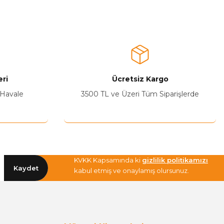
a iletebilirsiniz.
ri
Ücretsiz Kargo
 Havale
3500 TL ve Üzeri Tüm Siparişlerde
KVKK Kapsamında ki
gizlilik politikamızı
Kaydet
kabul etmiş ve onaylamış olursunuz.