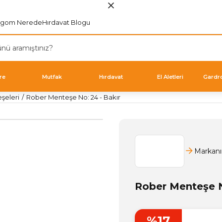
rgom Nerede
Hırdavat Blogu
re
Mutfak
Hırdavat
El Aletleri
Gardr
şeleri
Rober Menteşe No: 24 - Bakır
Markanı
Rober Menteşe N
%17