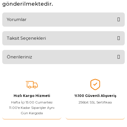
gönderilmektedir.
Yorumlar
Taksit Seçenekleri
Ürünü Değerlendirerek Müşterilerimize Deneyiminizden Bahsedin
🤩
Önerileriniz
Ürünü Değerlendir
Bu ürünün fiyat bilgisi, resim, ürün açıklamalarında ve diğer
konularda yetersiz gördüğünüz noktaları öneri formunu kullanarak
tarafımıza iletebilirsiniz.
Görüş ve önerileriniz için teşekkür ederiz.
Hızlı Kargo Hizmeti
%100 Güvenli Alışveriş
Ürün resmi kalitesiz, bozuk veya görüntülenemiyor.
Hafta İçi 15:00 Cumartesi
256bit SSL Sertifikası
11.00'e Kadar Siparişler Aynı
Ürün açıklamasında eksik bilgiler bulunuyor.
Gün Kargoda
Sitenize Pek Güvenemedim
Ürün fiyatı diğer sitelerden daha pahalı.