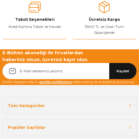
Bu ürüne benzer farklı alternatifler olmalı.
Taksit Seçenekleri
Ücretsiz Kargo
Kredi Kartına Taksit ve Havale
3500 TL ve Üzeri Tüm
Siparişlerde
Yetkiliye Gönder
E-Bülten aboneliği ile fırsatlardan
haberiniz olsun, ücretsiz kayıt olun.
Kaydet
KVKK Kapsamında ki
gizlilik politikamızı
kabul etmiş ve onaylamış olursunuz.
Tüm Kategoriler
Popüler Sayfalar