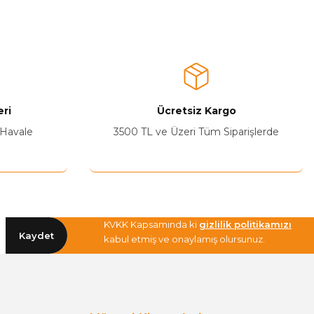
a iletebilirsiniz.
ri
Ücretsiz Kargo
 Havale
3500 TL ve Üzeri Tüm Siparişlerde
KVKK Kapsamında ki
gizlilik politikamızı
Kaydet
kabul etmiş ve onaylamış olursunuz.