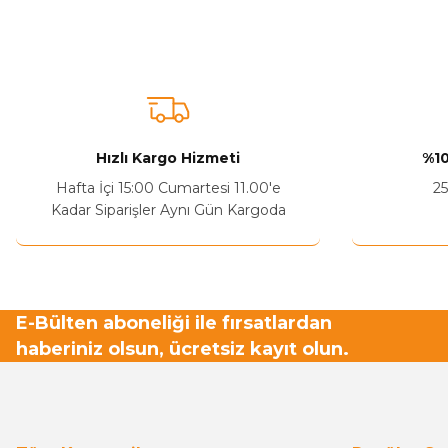
Bu ürünün fiyat bilgisi, resim, ürün açıklamalarında ve diğer ko
Görüş ve önerileriniz için teşekkür ederiz.
Ürün resmi kalitesiz, bozuk veya görüntülenemiyor.
Ürün açıklamasında eksik bilgiler bulunuyor.
Sitenize Pek Güvenemedim
Hızlı Kargo Hizmeti
%10
Ürün fiyatı diğer sitelerden daha pahalı.
Hafta İçi 15:00 Cumartesi 11.00'e
25
Bu ürüne benzer farklı alternatifler olmalı.
Kadar Siparişler Aynı Gün Kargoda
E-Bülten aboneliği ile fırsatlardan
haberiniz olsun, ücretsiz kayıt olun.