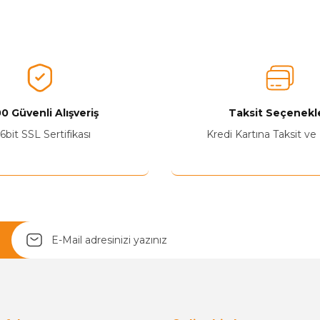
nularda yetersiz gördüğünüz noktaları öneri formunu kullanarak tarafımız
Ürünü Değerlendirerek Müşterilerimize Deneyiminizden Bahsedin🤩
Ürünü Değerlendir
0 Güvenli Alışveriş
Taksit Seçenekle
6bit SSL Sertifikası
Kredi Kartına Taksit ve
Yetkiliye Gönder