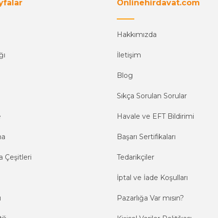
yfalar
Onlinehirdavat.com
Hakkımızda
ğı
İletişim
Blog
Sıkça Sorulan Sorular
e
Havale ve EFT Bildirimi
ma
Başarı Sertifikaları
 Çeşitleri
Tedarikçiler
İptal ve İade Koşulları
ı
Pazarlığa Var mısın?