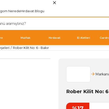
rgom Nerede
Hırdavat Blogu
re
Mutfak
Hırdavat
El Aletleri
Gardr
şeleri
Rober Kilit No: 6 - Bakır
Markanı
Rober Kilit No: 6
%17