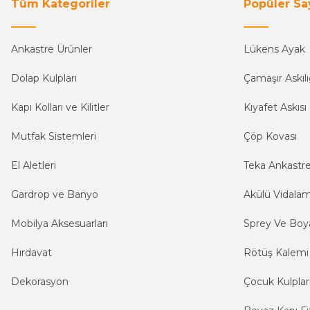
Tüm Kategoriler
Popüler Sa
Ankastre Ürünler
Lükens Ayak
Dolap Kulpları
Çamaşır Askılı
Kapı Kolları ve Kilitler
Kıyafet Askısı
Mutfak Sistemleri
Çöp Kovası
El Aletleri
Teka Ankastr
Gardrop ve Banyo
Akülü Vidala
Mobilya Aksesuarları
Sprey Ve Boya
Hırdavat
Rötüş Kalemi
Dekorasyon
Çocuk Kulplar