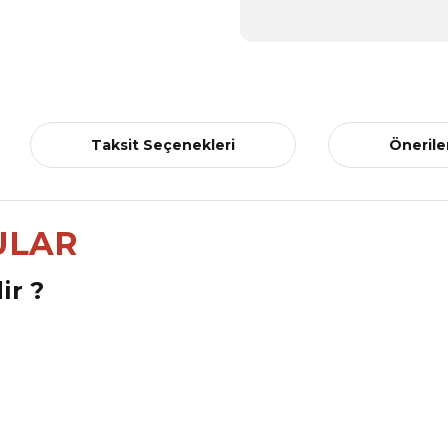
Taksit Seçenekleri
Önerile
ULAR
ir ?