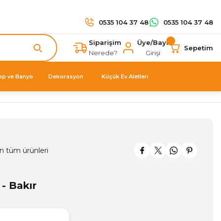
0535 104 37 48
0535 104 37 48
Siparişim
Üye/Bayi
Sepetim
Nerede?
Girişi
op ve Banyo
Dekorasyon
Küçük Ev Aletleri
n tüm ürünleri
 - Bakır