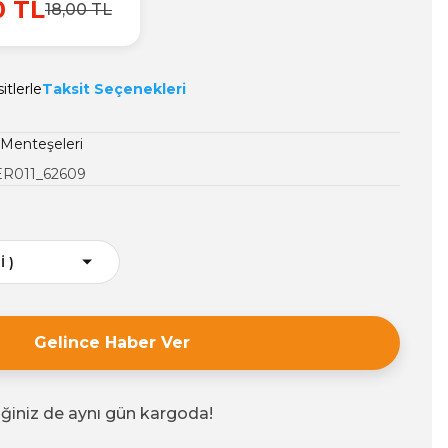
0 TL
18,00 TL
itlerle
Taksit Seçenekleri
Menteşeleri
R011_62609
Gelince Haber Ver
iğiniz de aynı gün kargoda!