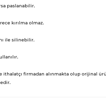
sa paslanabilir.
rece kırılma olmaz.
ile silinebilir.
?
llanılır.
ve ithalatçı firmadan alınmakta olup orijinal ü
edir.