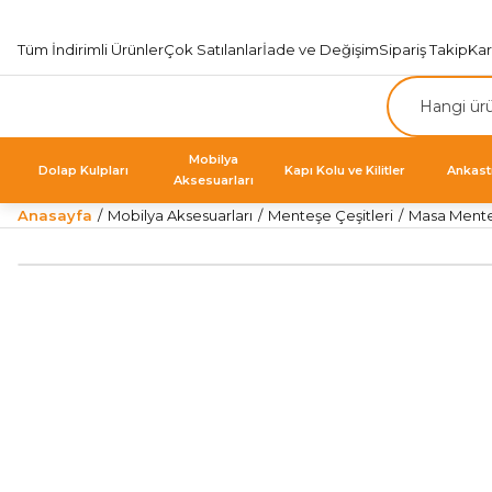
Tüm İndirimli Ürünler
Çok Satılanlar
İade ve Değişim
Sipariş Takip
Ka
Mobilya
Dolap Kulpları
Kapı Kolu ve Kilitler
Ankast
Aksesuarları
Anasayfa
Mobilya Aksesuarları
Menteşe Çeşitleri
Masa Mente